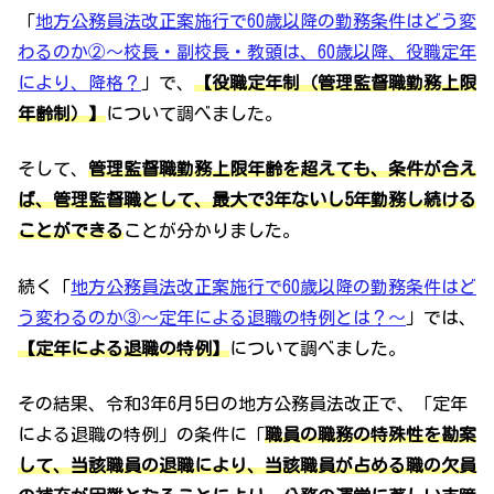
「
地方公務員法改正案施行で60歳以降の勤務条件はどう変
わるのか②～校長・副校長・教頭は、60歳以降、役職定年
により、降格？
」で、
【役職定年制（管理監督職勤務上限
年齢制）】
について調べました。
そして、
管理監督職勤務上限年齢を超えても、
条件が合え
ば、
管理監督職として、最大で3年ないし5年勤務し続ける
ことができる
ことが分かりました。
続く「
地方公務員法改正案施行で60歳以降の勤務条件はど
う変わるのか③～定年による退職の特例とは？～
」では、
【定年による退職の特例】
について調べました。
その結果、令和3年6月5日の地方公務員法改正で、「定年
による退職の特例」の条件に「
職員の職務の特殊性を勘案
して、当該職員の退職により、
当該職員が占める職の欠員