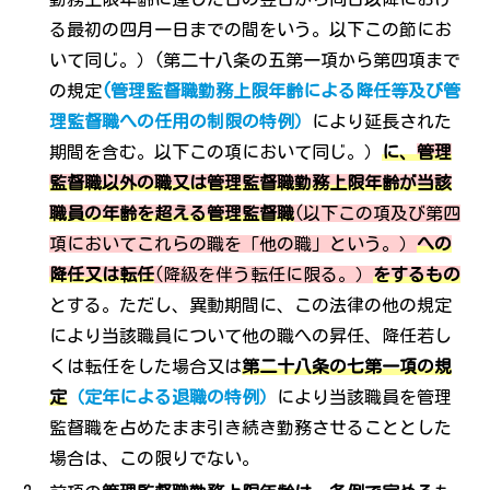
る最初の四月一日までの間をいう。以下この節にお
いて同じ。）(第二十八条の五第一項から第四項まで
の規定
(管理監督職勤務上限年齢による降任等及び管
理監督職への任用の制限の特例）
により延長された
期間を含む。以下この項において同じ。）
に、
管理
監督職以外の職又は管理監督職勤務上限年齢が当該
職員の年齢を超える管理監督職
(以下この項及び第四
項においてこれらの職を「他の職」という。）
への
降任又は転任
(降級を伴う転任に限る。）
をするもの
とする。ただし、異動期間に、この法律の他の規定
により当該職員について他の職への昇任、降任若し
くは転任をした場合又は
第二十八条の七第一項の規
定
（定年による退職の特例）
により当該職員を管理
監督職を占めたまま引き続き勤務させることとした
場合は、この限りでない。