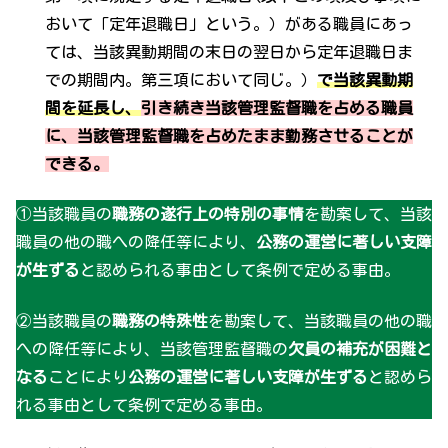
おいて「定年退職日」という。）がある職員にあっ
ては、当該異動期間の末日の翌日から定年退職日ま
での期間内。第三項において同じ。）
で当該異動期
間を延長し、
引き続き当該管理監督職を占める職員
に、当該管理監督職を占めたまま勤務させることが
できる。
①当該職員の
職務の遂行上の特別の事情
を勘案して、当該
職員の他の職への降任等により、
公務の運営に著しい支障
が生ずる
と認められる事由として条例で定める事由。
②当該職員の
職務の特殊性
を勘案して、当該職員の他の職
への降任等により、当該管理監督職の
欠員の補充が困難と
なる
ことにより
公務の運営に著しい支障が生ずる
と認めら
れる事由として条例で定める事由。