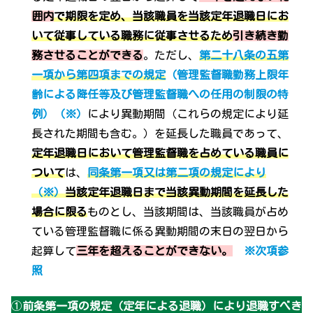
囲内
で期限を定め、当該職員を当該定年退職日にお
いて従事している職務に従事させるため
引き続き勤
務させることができる
。ただし、
第二十八条の五第
一項から第四項までの規定
（
管理監督職勤務上限年
齢による降任等及び管理監督職への任用の制限の特
例
）（※）
により異動期間（これらの規定により延
長された期間も含む。）を延長した職員であって、
定年退職日において管理監督職を占めている職員に
ついて
は、
同条第一項又は第二項の規定により
（※）
当該定年退職日まで当該異動期間を延長した
場合に限る
ものとし、当該期間は、当該職員が占め
ている管理監督職に係る異動期間の末日の翌日から
起算して
三年を超えることができない。
※次項参
照
①
前条第一項の規定（定年による退職）により退職すべき