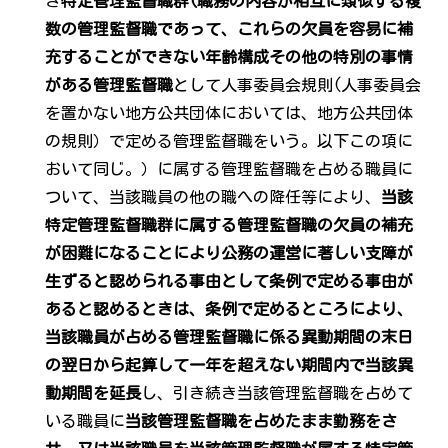
き
特定管理監督職群(職務の内容が相互に類似する複
数の管理監督職であって、これらの欠員を容易に補
充することができない年齢構成その他の特別の事情
がある管理監督職
として人事委員会規則(人事委員会
を置かない地方公共団体においては、地方公共団体
の規則）で定める管理監督職をいう。以下この項に
おいて同じ。）に属する管理監督職を占める職員に
ついて、当該職員の他の職への降任等により、
当該
特定管理監督職群に属する管理監督職の欠員の補充
が困難になることにより公務の運営に著しい支障が
生ずると認められる事由として条例で定める事由が
あると認めるときは、条例で定めるところにより、
当該職員が占める管理監督職に係る異動期間の末日
の翌日から起算して一年を超えない期間内で当該異
動期間を延長
し、引き続き当該管理監督職を占めて
いる職員に
当該管理監督職を占めたまま勤務をさ