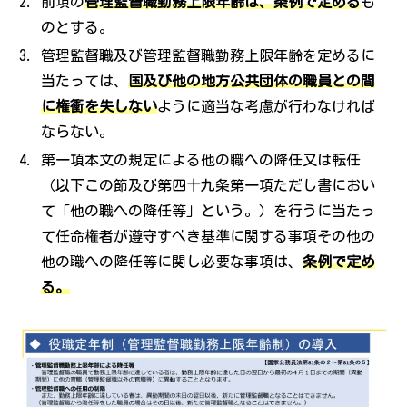
前項の
管理監督職勤務上限年齢は、条例で定める
も
のとする。
管理監督職及び管理監督職勤務上限年齢を定めるに
当たっては、
国及び他の地方公共団体の職員との間
に権衝を失しない
ように適当な考慮が行わなければ
ならない。
第一項本文の規定による他の職への降任又は転任
（以下この節及び第四十九条第一項ただし書におい
て「他の職への降任等」という。）を行うに当たっ
て任命権者が遵守すべき基準に関する事項その他の
他の職への降任等に関し必要な事項は、
条例で定め
る。