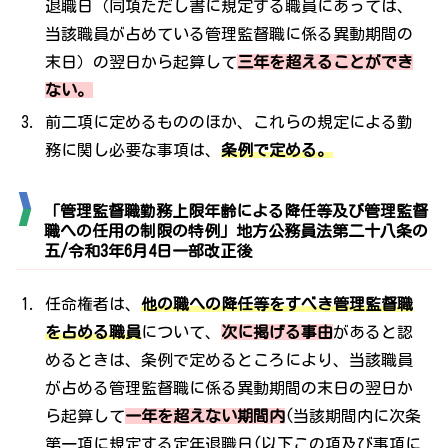
退職日（同項ただし書に規定する職員にあっては、
当該職員が占めている管理監督職に係る異動期間の
末日）の翌日から起算して
三年を超えることができ
ない。
前二項に定めるもののほか、これらの規定による勤
務に関し必要な事項は、
条例で定める。
「管理監督職勤務上限年齢による降任等及び管理監督
職への任用の制限の特例」地方公務員法第二十八条の
五/令和3年6月4日一部改正後
任命権者は、
他の職への降任等をすべき管理監督職
を占める職員
について、
次に掲げる事由
があると認
めるときは、条例で定めるところにより、当該職員
が占める管理監督職に係る異動期間の末日の翌日か
ら起算して
一年を超えない期間内
(当該期間内に次条
第一項に規定する定年退職日(以下この項及び事項に