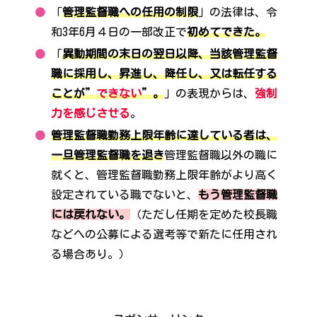
「
管理監督職への任用の制限
」の法律は、令
和3年6月４日の一部改正で
初めてできた。
「
異動期間の末日の翌日以降、当該管理監督
職に採用し、昇進し、降任し、又は転任する
ことが”
できない
”。
」の表現からは、
強制
力を感じさせる
。
管理監督職勤務上限年齢に達している者は、
一旦管理監督職を退き
管理監督職以外の職に
就くと、管理監督職勤務上限年齢がより高く
設定されている職でないと、
もう管理監督職
には戻れない。
（ただし任期を定めた校長職
などへの公募による選考等で新たに任用され
る場合あり。）