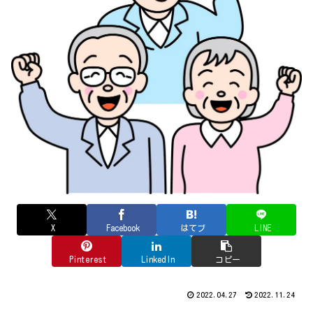
X
Facebook
はてブ
LINE
Pinterest
LinkedIn
コピー
2022.04.27
2022.11.24