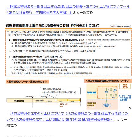
「国家公務員法の一部を改正する法律/改正の概要～定年の引上げ等について～令
和5年4月1日施行（内閣官房内閣人事局）」
より一部抜粋
「
地方公務員の定年の引上げについて（地方公務員法の一部を改正する法律につ
いて/地方公務員の定年引上げ関係/令和3年6月25日/総務省公務員部）
」より一
部抜粋