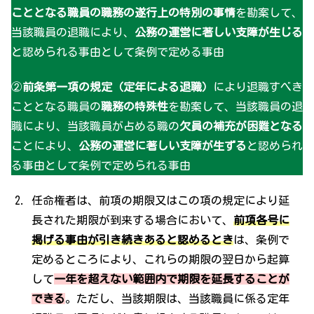
こととなる職員の
職務の遂行上の特別の事情
を勘案して、
当該職員の退職により、
公務の運営に著しい支障が生じる
と認められる事由として条例で定める事由
②
前条第一項の規定
（定年による退職）
により退職すべき
こととなる職員の
職務の特殊性
を勘案して、当該職員の退
職により、当該職員が占める職の
欠員の補充が困難となる
ことにより、
公務の運営に著しい支障が生ずる
と認められ
る事由として条例で定められる事由
任命権者は、前項の期限又はこの項の規定により延
長された期限が到来する場合において、
前項各号に
掲げる事由が引き続きあると認めるとき
は、条例で
定めるところにより、これらの期限の翌日から起算
して
一年を超えない範囲内で期限を延長することが
できる
。ただし、当該期限は、当該職員に係る定年