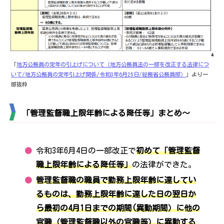
「
地方公務員の定年の引上げについて（地方公務員法の一部を改正する法律につ
いて/地方公務員の定年引上げ関係/令和3年6月25日/総務省公務員部）
」より一
部抜粋
「管理監督職上限年齢による降任等」まとめ～
令和3年6月4日の一部改正で
初めて
「管理監督
職上限年齢による降任等」
の法律ができた。
管理監督職の職員で勤務上限年齢に達してい
るものは、勤務上限年齢に達した日の翌日か
ら最初の4月1日までの期間(異動期間）に他の
官職（管理監督職以外の官職等）に異動する