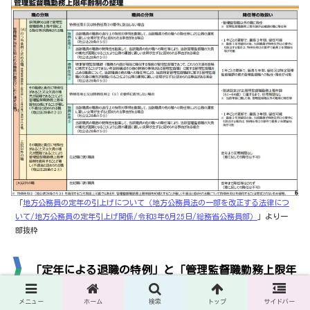
「
地方公務員の定年の引上げについて（地方公務員法の一部を改正する法律につ
いて/地方公務員の定年引上げ関係/令和3年6月25日/総務省公務員部）
」より一
部抜粋
「定年による退職の特例」と「管理監督職勤務上限年
齢による降任等及び管理監督職への任用の制限の特
例」（令和3年6月4日一部改正後）の比較まとめ
メニュー
ホーム
検索
トップ
サイドバー