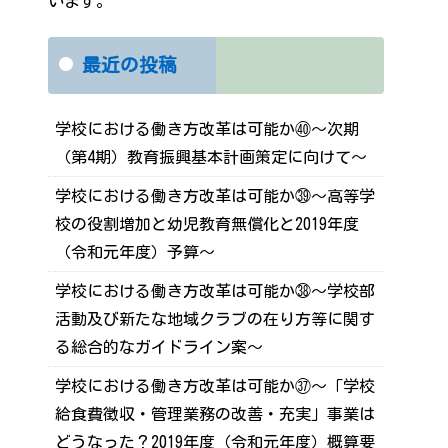
います。
最近の投稿
学校における働き方改革は可能か㊵～次期
（第4期）教育振興基本計画策定に向けて～
学校における働き方改革は可能か㊴～高等学
校の役割増加と幼児教育無償化と2019年度
（令和元年度）予算～
学校における働き方改革は可能か㊳～学校部
活動及び新たな地域クラブの在り方等に関す
る総合的なガイドライン案～
学校における働き方改革は可能か㊲～「学校
給食費徴収・管理業務の改善・充実」事業は
どうなった？2019年度（令和元年度）概算要