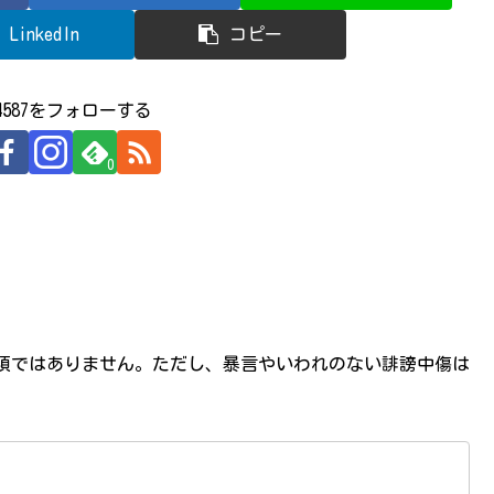
LinkedIn
コピー
524587をフォローする
0
必須ではありません。ただし、暴言やいわれのない誹謗中傷は