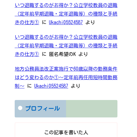
いつ退職するのがお得か？公立学校教員の退職
（定年前早期退職・定年退職等）の種類と手続
きの仕方①
に
Ukachi05524587
より
いつ退職するのがお得か？公立学校教員の退職
（定年前早期退職・定年退職等）の種類と手続
きの仕方①
に
匿名希望のK
より
地方公務員法改正案施行で60歳以降の勤務条件
はどう変わるのか①～定年前再任用短時間勤務
制～
に
Ukachi05524587
より
プロフィール
この記事を書いた人