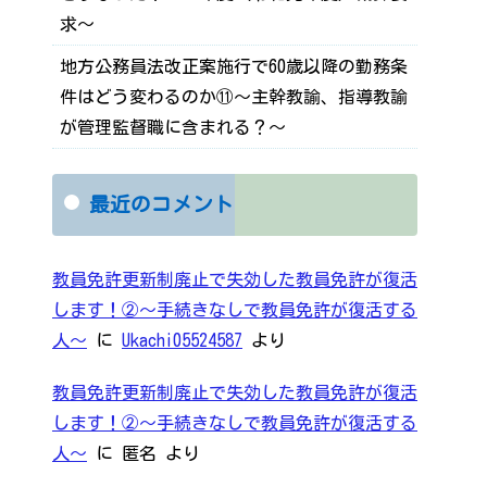
求～
地方公務員法改正案施行で60歳以降の勤務条
件はどう変わるのか⑪～主幹教諭、指導教諭
が管理監督職に含まれる？～
最近のコメント
教員免許更新制廃止で失効した教員免許が復活
します！②～手続きなしで教員免許が復活する
人～
に
Ukachi05524587
より
教員免許更新制廃止で失効した教員免許が復活
します！②～手続きなしで教員免許が復活する
人～
に
匿名
より