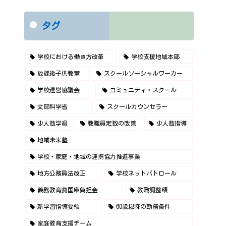
タグ
学校における働き方改革
学校支援地域本部
放課後子供教室
スクールソーシャルワーカー
学校運営協議会
コミュニティ・スクール
文部科学省
スクールカウンセラー
少人数学級
教職員定数の改善
少人数指導
地域未来塾
学校・家庭・地域の連携協力推進事業
地方公務員法改正
学校ネットパトロール
義務教育費国庫負担金
教職調整額
新学習指導要領
60歳以降の勤務条件
家庭教育支援チーム