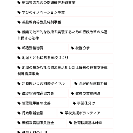
補習等のための指導員等派遣事業
学びのイノベーション事業
義務教育等教員特別手当
簡素で効率的な政府を実現するための行政改革の推進
に関する法律
部活動指導員
校務分掌
地域とともにある学校づくり
地域の豊かな社会資源を活用した土曜日の教育支援体
制等構築事業
24時間いじめ相談ダイヤル
合理的配慮協力員
生徒指導推進協力員
教員の業務削減
管理職手当の改善
事業仕分け
行政刷新会議
学校支援ボランティア
義務教育国庫負担金
教育振興基本計画
外部人材の活用