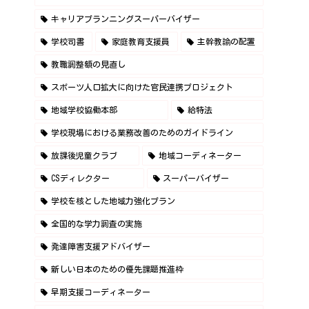
キャリアプランニングスーパーバイザー
学校司書
家庭教育支援員
主幹教諭の配置
教職調整額の見直し
スポーツ人口拡大に向けた官民連携プロジェクト
地域学校協働本部
給特法
学校現場における業務改善のためのガイドライン
放課後児童クラブ
地域コーディネーター
CSディレクター
スーパーバイザー
学校を核とした地域力強化プラン
全国的な学力調査の実施
発達障害支援アドバイザー
新しい日本のための優先課題推進枠
早期支援コーディネーター