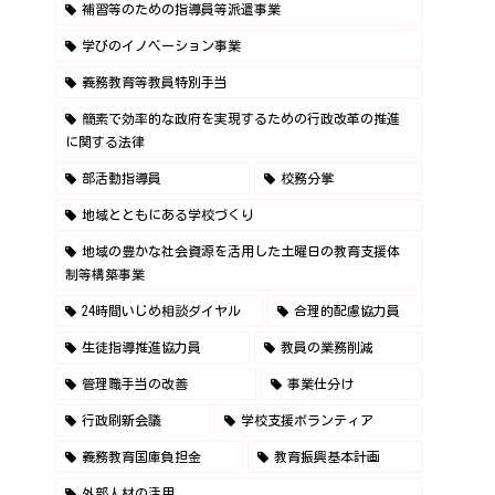
補習等のための指導員等派遣事業
学びのイノベーション事業
義務教育等教員特別手当
簡素で効率的な政府を実現するための行政改革の推進
に関する法律
部活動指導員
校務分掌
地域とともにある学校づくり
地域の豊かな社会資源を活用した土曜日の教育支援体
制等構築事業
24時間いじめ相談ダイヤル
合理的配慮協力員
生徒指導推進協力員
教員の業務削減
管理職手当の改善
事業仕分け
行政刷新会議
学校支援ボランティア
義務教育国庫負担金
教育振興基本計画
外部人材の活用