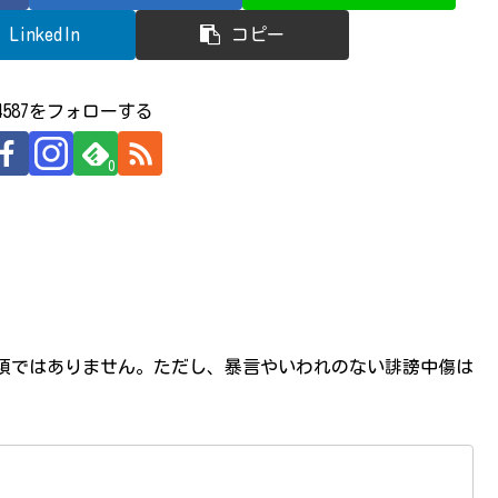
LinkedIn
コピー
524587をフォローする
0
必須ではありません。ただし、暴言やいわれのない誹謗中傷は