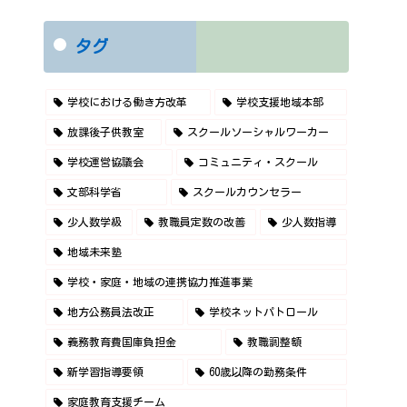
タグ
学校における働き方改革
学校支援地域本部
放課後子供教室
スクールソーシャルワーカー
学校運営協議会
コミュニティ・スクール
文部科学省
スクールカウンセラー
少人数学級
教職員定数の改善
少人数指導
地域未来塾
学校・家庭・地域の連携協力推進事業
地方公務員法改正
学校ネットパトロール
義務教育費国庫負担金
教職調整額
新学習指導要領
60歳以降の勤務条件
家庭教育支援チーム