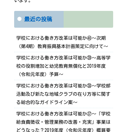
います。
最近の投稿
学校における働き方改革は可能か㊵～次期
（第4期）教育振興基本計画策定に向けて～
学校における働き方改革は可能か㊴～高等学
校の役割増加と幼児教育無償化と2019年度
（令和元年度）予算～
学校における働き方改革は可能か㊳～学校部
活動及び新たな地域クラブの在り方等に関す
る総合的なガイドライン案～
学校における働き方改革は可能か㊲～「学校
給食費徴収・管理業務の改善・充実」事業は
どうなった？2019年度（令和元年度）概算要