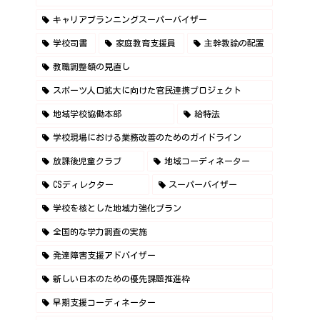
キャリアプランニングスーパーバイザー
学校司書
家庭教育支援員
主幹教諭の配置
教職調整額の見直し
スポーツ人口拡大に向けた官民連携プロジェクト
地域学校協働本部
給特法
学校現場における業務改善のためのガイドライン
放課後児童クラブ
地域コーディネーター
CSディレクター
スーパーバイザー
学校を核とした地域力強化プラン
全国的な学力調査の実施
発達障害支援アドバイザー
新しい日本のための優先課題推進枠
早期支援コーディネーター