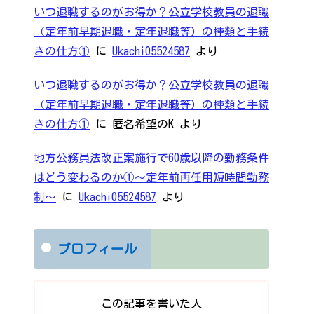
いつ退職するのがお得か？公立学校教員の退職
（定年前早期退職・定年退職等）の種類と手続
きの仕方①
に
Ukachi05524587
より
いつ退職するのがお得か？公立学校教員の退職
（定年前早期退職・定年退職等）の種類と手続
きの仕方①
に
匿名希望のK
より
地方公務員法改正案施行で60歳以降の勤務条件
はどう変わるのか①～定年前再任用短時間勤務
制～
に
Ukachi05524587
より
プロフィール
この記事を書いた人