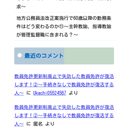
求～
地方公務員法改正案施行で60歳以降の勤務条
件はどう変わるのか⑪～主幹教諭、指導教諭
が管理監督職に含まれる？～
最近のコメント
教員免許更新制廃止で失効した教員免許が復活
します！②～手続きなしで教員免許が復活する
人～
に
Ukachi05524587
より
教員免許更新制廃止で失効した教員免許が復活
します！②～手続きなしで教員免許が復活する
人～
に
匿名
より