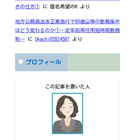
きの仕方①
に
匿名希望のK
より
地方公務員法改正案施行で60歳以降の勤務条件
はどう変わるのか①～定年前再任用短時間勤務
制～
に
Ukachi05524587
より
プロフィール
この記事を書いた人