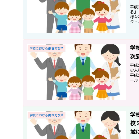
平成
る」
様々
ク・
対す
学
学校における働き方改革
次
平成
少人
平成
ール
員、
ティ
き方
学
学校における働き方改革
校
域