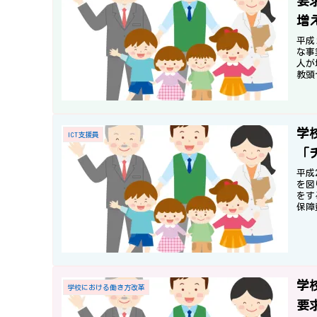
要
増
平成
な事
人が
教頭
学
ICT支援員
「
平成
を図
をす
保障
減額
学
学校における働き方改革
要