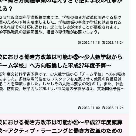
求～働き方関連事業の増えすぎで逆に学校の仕事が
える？
２８年度文部科学省概算要求では、学校の働き方改革に関連する様々
業のための予算を要求しました。学校関係の事業や学校に派遣される
増えればその対応に追われ、逆に忙しさが増すことが憂慮されます。
や事務職員の複数配置や、担当の専任職が必要でしょう。
2020.11.18
2022.11.24
校における働き方改革は可能か㉒～少人数学級から
チーム学校」へ方向転換した平成27年度予算～
27年度文部科学省予算では、少人数学級から「チーム学校」へ方向転換
りました。多様な専門性をもつスタッフを充実させて教員の負担軽減
ることを画策しました。しかしその人数は要求の3分の１。また、社会
費、防衛費、原子力や2020オリパラ関連の予算が増え、文教関係予算は
されました。
2020.11.09
2022.11.24
校における働き方改革は可能か㉑～平成27年度概算
求～アクティブ・ラーニングと働き方改革のための