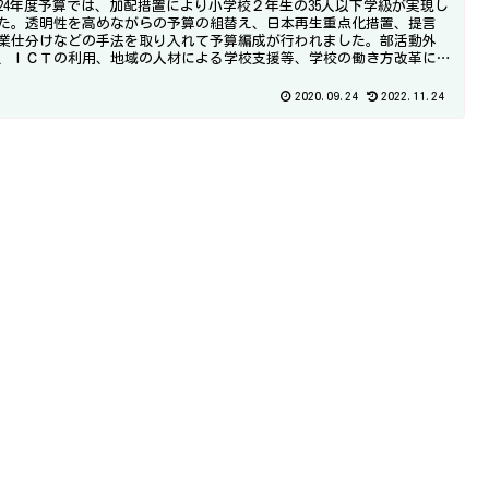
24年度予算では、加配措置により小学校２年生の35人以下学級が実現し
た。透明性を高めながらの予算の組替え、日本再生重点化措置、提言
業仕分けなどの手法を取り入れて予算編成が行われました。部活動外
、ＩＣＴの利用、地域の人材による学校支援等、学校の働き方改革に
がる施策も進められました。
2020.09.24
2022.11.24