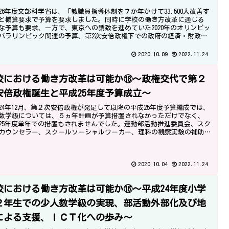
26年度文部科学省は、「教職員指導体制を７か年かけて33,500人改善す
と概算要求で予算を要求しました。同時に学校の働き方改革に通じる
な予算も要求、一方で、東京への誘致を進めていた2020年のオリンピッ
パラリンピック関連の予算、第2次安倍政権下での政府の経済・財政に
る施策が大いに影響。
2020.10.09
2022.11.24
校における働き方改革は可能か⑱～政権交代で第２
安倍政権誕生と平成25年度予算成立～
24年12月、第２次安倍政権が発足して以降の平成25年度予算編成では、
数学級については、５ヵ年計画が予算措置されなかっただけでなく、
25年度単年での措置もされませんでした。運動部活動推進委員会、スク
カウンセラー、スクールソーシャルワーカー、理科の観察実験の補助
看護師、学校支援地域本部、地域キャリア教育支援協議会、コミュニ
ー・スクール、通学路安全対策アドバイザーなど、「学校における働
改革」に関連する政策は少しずつ進められました。
2020.10.04
2022.11.24
校における働き方改革は可能か⑯～平成24年度小学
２年生での少人数学級の実現、部活動外部化及び地
による支援、ＩＣＴ化への歩み～