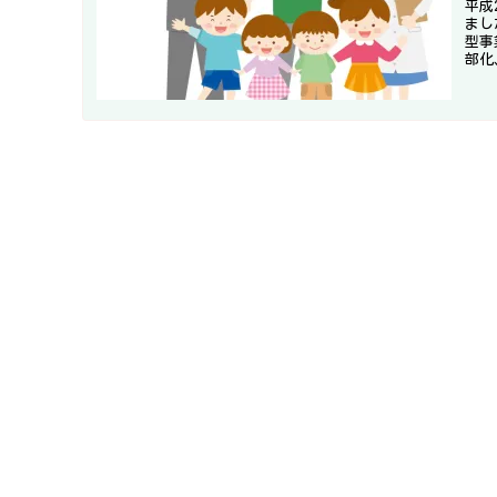
平成
まし
型事
部化
つな