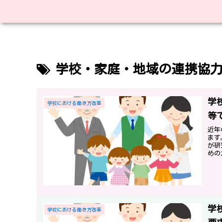
学校・家庭・地域の連携協
学
学校における働き方改革
等
近年
ます
が研
めの
でし
学
学校における働き方改革