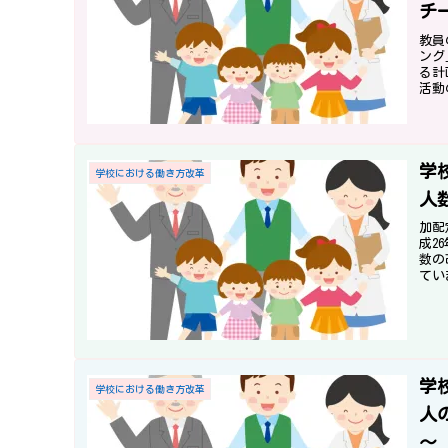
チ
教員
ング
る計
活動
学校
学
学校における働き方改革
人
加配
成2
数の
てい
任の
学
学校における働き方改革
人
～