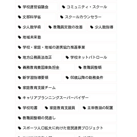
学校運営協議会
コミュニティ・スクール
文部科学省
スクールカウンセラー
少人数学級
教職員定数の改善
少人数指導
地域未来塾
学校・家庭・地域の連携協力推進事業
地方公務員法改正
学校ネットパトロール
義務教育費国庫負担金
教職調整額
新学習指導要領
60歳以降の勤務条件
家庭教育支援チーム
キャリアプランニングスーパーバイザー
学校司書
家庭教育支援員
主幹教諭の配置
教職調整額の見直し
スポーツ人口拡大に向けた官民連携プロジェクト