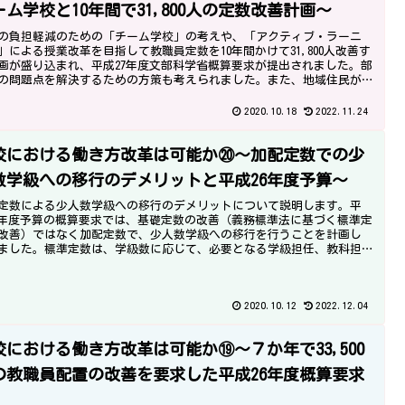
ーム学校と10年間で31,800人の定数改善計画～
の負担軽減のための「チーム学校」の考えや、「アクティブ・ラーニ
」による授業改革を目指して教職員定数を10年間かけて31,800人改善す
画が盛り込まれ、平成27年度文部科学省概算要求が提出されました。部
の問題点を解決するための方策も考えられました。また、地域住民が
や子供を支援する施策も多く提案されました。
2020.10.18
2022.11.24
校における働き方改革は可能か⑳～加配定数での少
数学級への移行のデメリットと平成26年度予算～
定数による少人数学級への移行のデメリットについて説明します。平
6年度予算の概算要求では、基礎定数の改善（義務標準法に基づく標準定
改善）ではなく加配定数で、少人数学級への移行を行うことを計画し
ました。標準定数は、学級数に応じて、必要となる学級担任、教科担
教員数を考慮して、学校規模ごとに学級数に乗ずる率を設定。
2020.10.12
2022.12.04
校における働き方改革は可能か⑲～７か年で33,500
の教職員配置の改善を要求した平成26年度概算要求