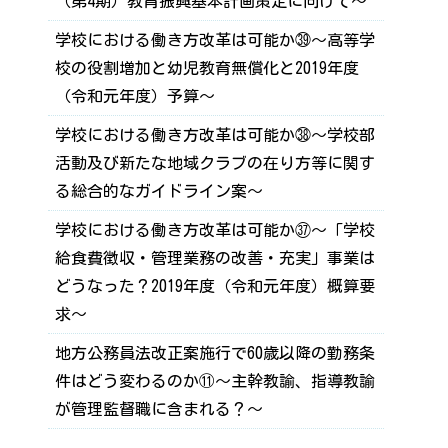
（第4期）教育振興基本計画策定に向けて～
学校における働き方改革は可能か㊴～高等学
校の役割増加と幼児教育無償化と2019年度
（令和元年度）予算～
学校における働き方改革は可能か㊳～学校部
活動及び新たな地域クラブの在り方等に関す
る総合的なガイドライン案～
学校における働き方改革は可能か㊲～「学校
給食費徴収・管理業務の改善・充実」事業は
どうなった？2019年度（令和元年度）概算要
求～
地方公務員法改正案施行で60歳以降の勤務条
件はどう変わるのか⑪～主幹教諭、指導教諭
が管理監督職に含まれる？～