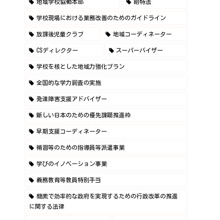
地域学校協働本部
給特法
学校現場における業務改善のためのガイドライン
放課後児童クラブ
地域コーディネーター
CSディレクター
スーパーバイザー
学校を核とした地域力強化プラン
全国的な学力調査の実施
発達障害支援アドバイザー
新しい日本のための優先課題推進枠
早期支援コーディネーター
補習等のための指導員等派遣事業
学びのイノベーション事業
義務教育等教員特別手当
簡素で効率的な政府を実現するための行政改革の推進
に関する法律