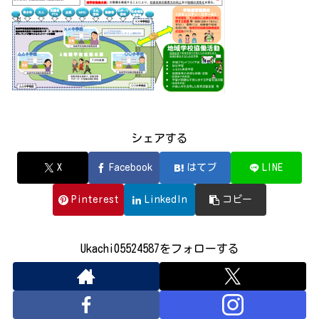
シェアする
X
Facebook
はてブ
LINE
Pinterest
LinkedIn
コピー
Ukachi05524587をフォローする