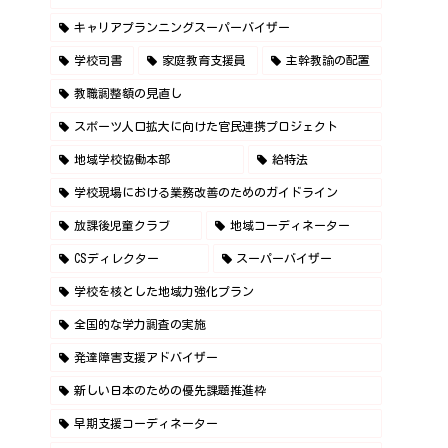
キャリアプランニングスーパーバイザー
学校司書
家庭教育支援員
主幹教諭の配置
教職調整額の見直し
スポーツ人口拡大に向けた官民連携プロジェクト
地域学校協働本部
給特法
学校現場における業務改善のためのガイドライン
放課後児童クラブ
地域コーディネーター
CSディレクター
スーパーバイザー
学校を核とした地域力強化プラン
全国的な学力調査の実施
発達障害支援アドバイザー
新しい日本のための優先課題推進枠
早期支援コーディネーター