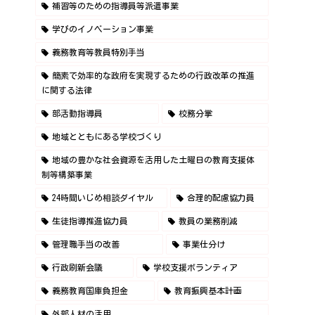
補習等のための指導員等派遣事業
学びのイノベーション事業
義務教育等教員特別手当
簡素で効率的な政府を実現するための行政改革の推進
に関する法律
部活動指導員
校務分掌
地域とともにある学校づくり
地域の豊かな社会資源を活用した土曜日の教育支援体
制等構築事業
24時間いじめ相談ダイヤル
合理的配慮協力員
生徒指導推進協力員
教員の業務削減
管理職手当の改善
事業仕分け
行政刷新会議
学校支援ボランティア
義務教育国庫負担金
教育振興基本計画
外部人材の活用