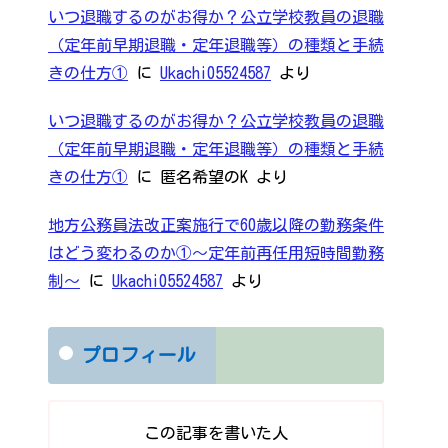
いつ退職するのがお得か？公立学校教員の退職
（定年前早期退職・定年退職等）の種類と手続
きの仕方①
に
Ukachi05524587
より
いつ退職するのがお得か？公立学校教員の退職
（定年前早期退職・定年退職等）の種類と手続
きの仕方①
に
匿名希望のK
より
地方公務員法改正案施行で60歳以降の勤務条件
はどう変わるのか①～定年前再任用短時間勤務
制～
に
Ukachi05524587
より
プロフィール
この記事を書いた人