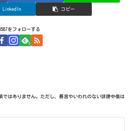
LinkedIn
コピー
524587をフォローする
0
必須ではありません。ただし、暴言やいわれのない誹謗中傷は