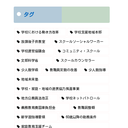
タグ
学校における働き方改革
学校支援地域本部
放課後子供教室
スクールソーシャルワーカー
学校運営協議会
コミュニティ・スクール
文部科学省
スクールカウンセラー
少人数学級
教職員定数の改善
少人数指導
地域未来塾
学校・家庭・地域の連携協力推進事業
地方公務員法改正
学校ネットパトロール
義務教育費国庫負担金
教職調整額
新学習指導要領
60歳以降の勤務条件
家庭教育支援チーム