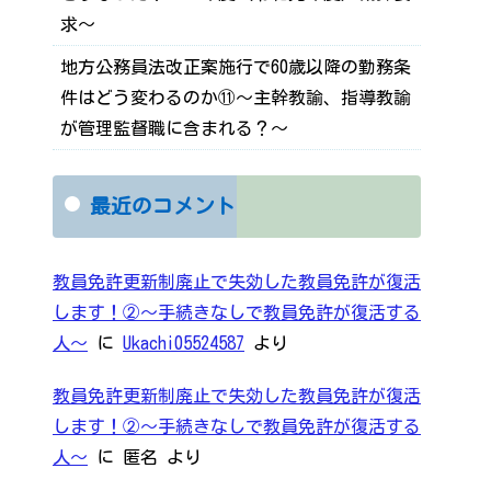
求～
地方公務員法改正案施行で60歳以降の勤務条
件はどう変わるのか⑪～主幹教諭、指導教諭
が管理監督職に含まれる？～
最近のコメント
教員免許更新制廃止で失効した教員免許が復活
します！②～手続きなしで教員免許が復活する
人～
に
Ukachi05524587
より
教員免許更新制廃止で失効した教員免許が復活
します！②～手続きなしで教員免許が復活する
人～
に
匿名
より