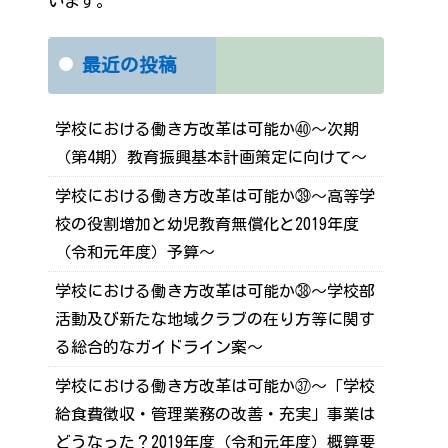
います。
最近の投稿
学校における働き方改革は可能か㊵～次期
（第4期）教育振興基本計画策定に向けて～
学校における働き方改革は可能か㊴～高等学
校の役割増加と幼児教育無償化と2019年度
（令和元年度）予算～
学校における働き方改革は可能か㊳～学校部
活動及び新たな地域クラブの在り方等に関す
る総合的なガイドライン案～
学校における働き方改革は可能か㊲～「学校
給食費徴収・管理業務の改善・充実」事業は
どうなった？2019年度（令和元年度）概算要