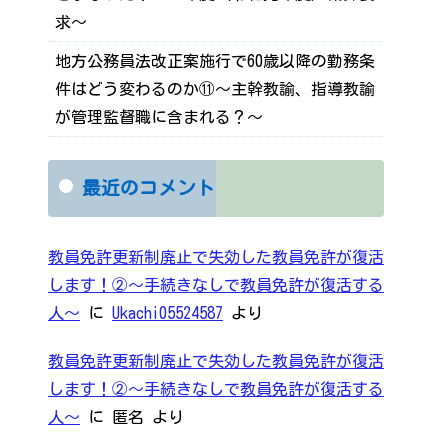
求～
地方公務員法改正案施行で60歳以降の勤務条
件はどう変わるのか⑪～主幹教諭、指導教諭
が管理監督職に含まれる？～
最近のコメント
教員免許更新制廃止で失効した教員免許が復活
します！②～手続きなしで教員免許が復活する
人～
に
Ukachi05524587
より
教員免許更新制廃止で失効した教員免許が復活
します！②～手続きなしで教員免許が復活する
人～
に
匿名
より