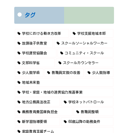
タグ
学校における働き方改革
学校支援地域本部
放課後子供教室
スクールソーシャルワーカー
学校運営協議会
コミュニティ・スクール
文部科学省
スクールカウンセラー
少人数学級
教職員定数の改善
少人数指導
地域未来塾
学校・家庭・地域の連携協力推進事業
地方公務員法改正
学校ネットパトロール
義務教育費国庫負担金
教職調整額
新学習指導要領
60歳以降の勤務条件
家庭教育支援チーム