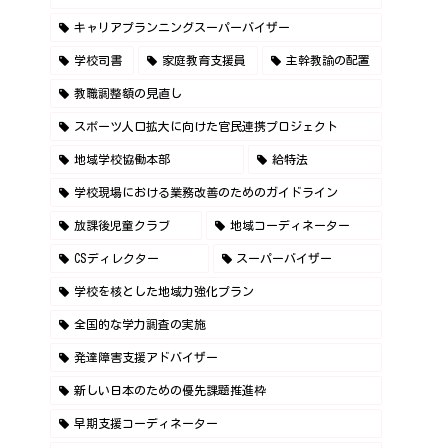
キャリアプランニングスーパーバイザー
学校司書
家庭教育支援員
主幹教諭の配置
教職調整額の見直し
スポーツ人口拡大に向けた官民連携プロジェクト
地域学校協働本部
給特法
学校現場における業務改善のためのガイドライン
放課後児童クラブ
地域コーディネーター
CSディレクター
スーパーバイザー
学校を核とした地域力強化プラン
全国的な学力調査の実施
発達障害支援アドバイザー
新しい日本のための優先課題推進枠
早期支援コーディネーター