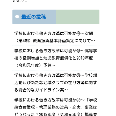
います。
最近の投稿
学校における働き方改革は可能か㊵～次期
（第4期）教育振興基本計画策定に向けて～
学校における働き方改革は可能か㊴～高等学
校の役割増加と幼児教育無償化と2019年度
（令和元年度）予算～
学校における働き方改革は可能か㊳～学校部
活動及び新たな地域クラブの在り方等に関す
る総合的なガイドライン案～
学校における働き方改革は可能か㊲～「学校
給食費徴収・管理業務の改善・充実」事業は
どうなった？2019年度（令和元年度）概算要