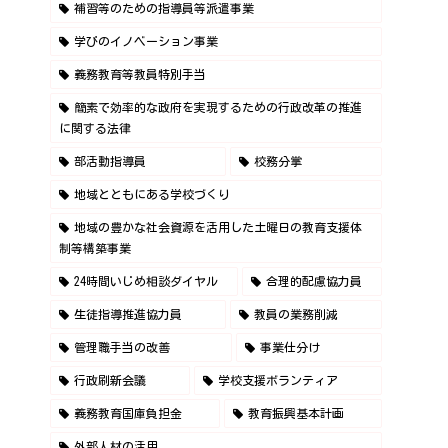
補習等のための指導員等派遣事業
学びのイノベーション事業
義務教育等教員特別手当
簡素で効率的な政府を実現するための行政改革の推進
に関する法律
部活動指導員
校務分掌
地域とともにある学校づくり
地域の豊かな社会資源を活用した土曜日の教育支援体
制等構築事業
24時間いじめ相談ダイヤル
合理的配慮協力員
生徒指導推進協力員
教員の業務削減
管理職手当の改善
事業仕分け
行政刷新会議
学校支援ボランティア
義務教育国庫負担金
教育振興基本計画
外部人材の活用