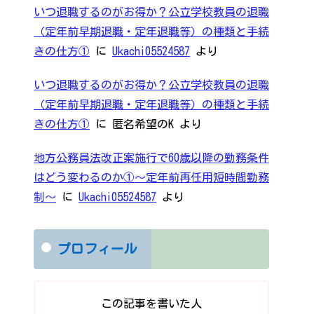
いつ退職するのがお得か？公立学校教員の退職
（定年前早期退職・定年退職等）の種類と手続
きの仕方①
に
Ukachi05524587
より
いつ退職するのがお得か？公立学校教員の退職
（定年前早期退職・定年退職等）の種類と手続
きの仕方①
に
匿名希望のK
より
地方公務員法改正案施行で60歳以降の勤務条件
はどう変わるのか①～定年前再任用短時間勤務
制～
に
Ukachi05524587
より
プロフィール
この記事を書いた人