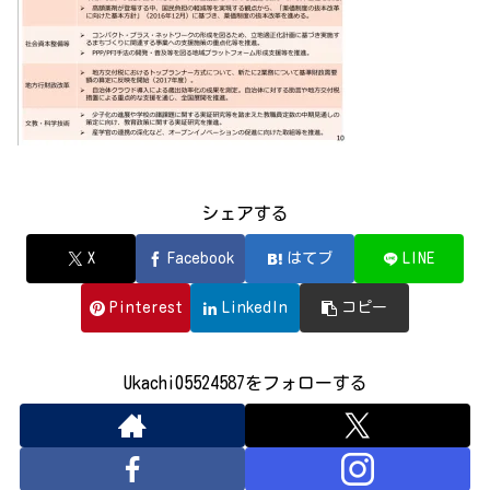
シェアする
X
Facebook
はてブ
LINE
Pinterest
LinkedIn
コピー
Ukachi05524587をフォローする