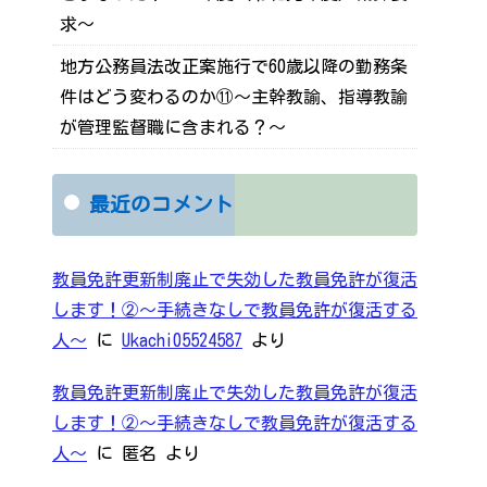
求～
地方公務員法改正案施行で60歳以降の勤務条
件はどう変わるのか⑪～主幹教諭、指導教諭
が管理監督職に含まれる？～
最近のコメント
教員免許更新制廃止で失効した教員免許が復活
します！②～手続きなしで教員免許が復活する
人～
に
Ukachi05524587
より
教員免許更新制廃止で失効した教員免許が復活
します！②～手続きなしで教員免許が復活する
人～
に
匿名
より