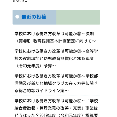
います。
最近の投稿
学校における働き方改革は可能か㊵～次期
（第4期）教育振興基本計画策定に向けて～
学校における働き方改革は可能か㊴～高等学
校の役割増加と幼児教育無償化と2019年度
（令和元年度）予算～
学校における働き方改革は可能か㊳～学校部
活動及び新たな地域クラブの在り方等に関す
る総合的なガイドライン案～
学校における働き方改革は可能か㊲～「学校
給食費徴収・管理業務の改善・充実」事業は
どうなった？2019年度（令和元年度）概算要