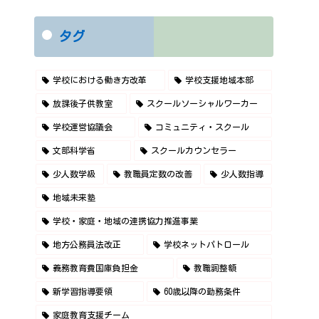
タグ
学校における働き方改革
学校支援地域本部
放課後子供教室
スクールソーシャルワーカー
学校運営協議会
コミュニティ・スクール
文部科学省
スクールカウンセラー
少人数学級
教職員定数の改善
少人数指導
地域未来塾
学校・家庭・地域の連携協力推進事業
地方公務員法改正
学校ネットパトロール
義務教育費国庫負担金
教職調整額
新学習指導要領
60歳以降の勤務条件
家庭教育支援チーム