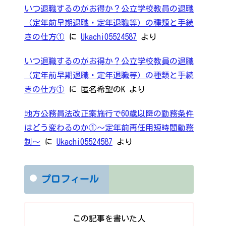
いつ退職するのがお得か？公立学校教員の退職
（定年前早期退職・定年退職等）の種類と手続
きの仕方①
に
Ukachi05524587
より
いつ退職するのがお得か？公立学校教員の退職
（定年前早期退職・定年退職等）の種類と手続
きの仕方①
に
匿名希望のK
より
地方公務員法改正案施行で60歳以降の勤務条件
はどう変わるのか①～定年前再任用短時間勤務
制～
に
Ukachi05524587
より
プロフィール
この記事を書いた人