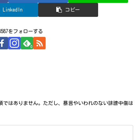
LinkedIn
コピー
524587をフォローする
0
必須ではありません。ただし、暴言やいわれのない誹謗中傷は