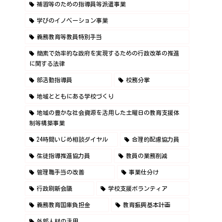
補習等のための指導員等派遣事業
学びのイノベーション事業
義務教育等教員特別手当
簡素で効率的な政府を実現するための行政改革の推進
に関する法律
部活動指導員
校務分掌
地域とともにある学校づくり
地域の豊かな社会資源を活用した土曜日の教育支援体
制等構築事業
24時間いじめ相談ダイヤル
合理的配慮協力員
生徒指導推進協力員
教員の業務削減
管理職手当の改善
事業仕分け
行政刷新会議
学校支援ボランティア
義務教育国庫負担金
教育振興基本計画
外部人材の活用