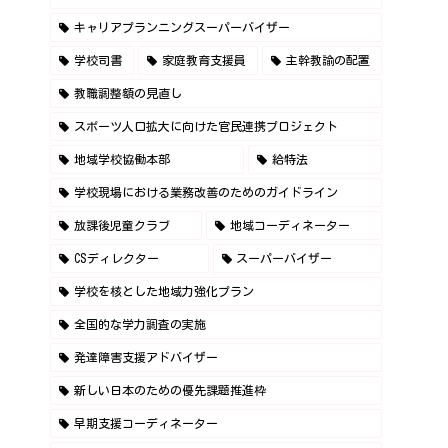
キャリアプランニングスーパーバイザー
学校司書
家庭教育支援員
主幹教諭の配置
教職調整額の見直し
スポーツ人口拡大に向けた官民連携プロジェクト
地域学校協働本部
給特法
学校現場における業務改善のためのガイドライン
放課後児童クラブ
地域コーディネーター
CSディレクター
スーパーバイザー
学校を核とした地域力強化プラン
全国的な学力調査の実施
発達障害支援アドバイザー
新しい日本のための優先課題推進枠
早期支援コーディネーター