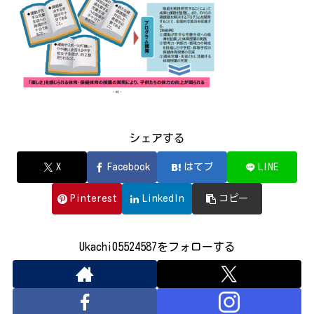
シェアする
X
Facebook
はてブ
LINE
Pinterest
LinkedIn
コピー
Ukachi05524587をフォローする