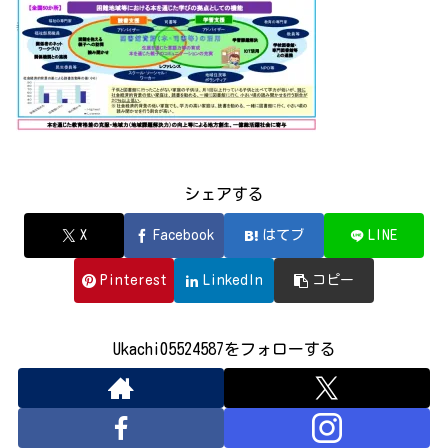
シェアする
X
Facebook
はてブ
LINE
Pinterest
LinkedIn
コピー
Ukachi05524587をフォローする