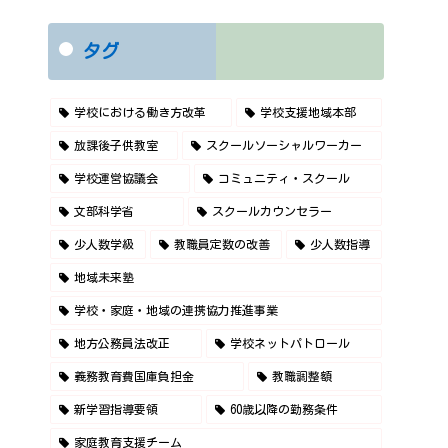
タグ
学校における働き方改革
学校支援地域本部
放課後子供教室
スクールソーシャルワーカー
学校運営協議会
コミュニティ・スクール
文部科学省
スクールカウンセラー
少人数学級
教職員定数の改善
少人数指導
地域未来塾
学校・家庭・地域の連携協力推進事業
地方公務員法改正
学校ネットパトロール
義務教育費国庫負担金
教職調整額
新学習指導要領
60歳以降の勤務条件
家庭教育支援チーム