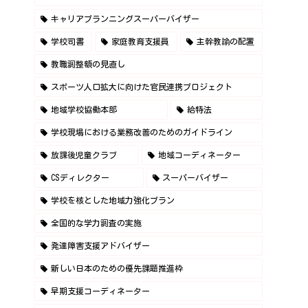
キャリアプランニングスーパーバイザー
学校司書
家庭教育支援員
主幹教諭の配置
教職調整額の見直し
スポーツ人口拡大に向けた官民連携プロジェクト
地域学校協働本部
給特法
学校現場における業務改善のためのガイドライン
放課後児童クラブ
地域コーディネーター
CSディレクター
スーパーバイザー
学校を核とした地域力強化プラン
全国的な学力調査の実施
発達障害支援アドバイザー
新しい日本のための優先課題推進枠
早期支援コーディネーター