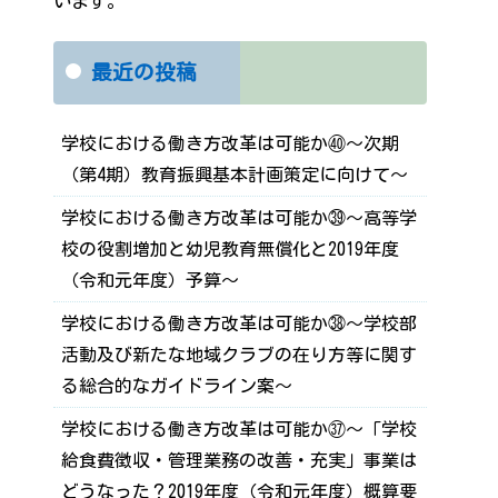
います。
最近の投稿
学校における働き方改革は可能か㊵～次期
（第4期）教育振興基本計画策定に向けて～
学校における働き方改革は可能か㊴～高等学
校の役割増加と幼児教育無償化と2019年度
（令和元年度）予算～
学校における働き方改革は可能か㊳～学校部
活動及び新たな地域クラブの在り方等に関す
る総合的なガイドライン案～
学校における働き方改革は可能か㊲～「学校
給食費徴収・管理業務の改善・充実」事業は
どうなった？2019年度（令和元年度）概算要