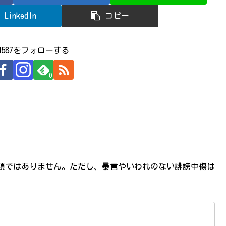
LinkedIn
コピー
524587をフォローする
0
必須ではありません。ただし、暴言やいわれのない誹謗中傷は