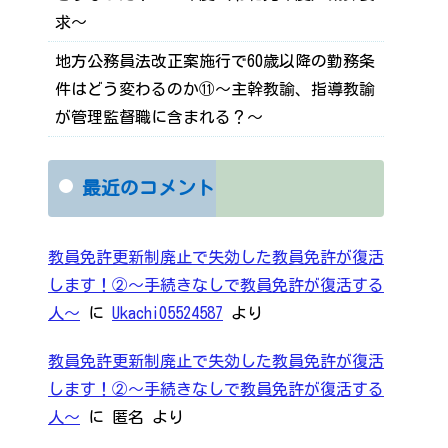
求～
地方公務員法改正案施行で60歳以降の勤務条
件はどう変わるのか⑪～主幹教諭、指導教諭
が管理監督職に含まれる？～
最近のコメント
教員免許更新制廃止で失効した教員免許が復活
します！②～手続きなしで教員免許が復活する
人～
に
Ukachi05524587
より
教員免許更新制廃止で失効した教員免許が復活
します！②～手続きなしで教員免許が復活する
人～
に
匿名
より