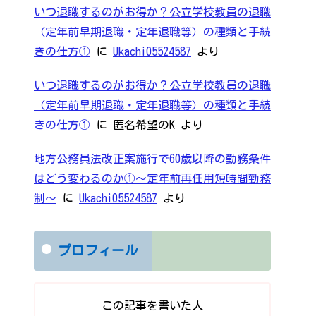
いつ退職するのがお得か？公立学校教員の退職
（定年前早期退職・定年退職等）の種類と手続
きの仕方①
に
Ukachi05524587
より
いつ退職するのがお得か？公立学校教員の退職
（定年前早期退職・定年退職等）の種類と手続
きの仕方①
に
匿名希望のK
より
地方公務員法改正案施行で60歳以降の勤務条件
はどう変わるのか①～定年前再任用短時間勤務
制～
に
Ukachi05524587
より
プロフィール
この記事を書いた人