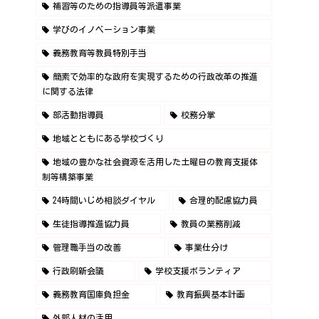
補習等のための指導員等派遣事業
学びのイノベーション事業
義務教育等教員特別手当
簡素で効率的な政府を実現するための行政改革の推進
に関する法律
部活動指導員
校務分掌
地域とともにある学校づくり
地域の豊かな社会資源を活用した土曜日の教育支援体
制等構築事業
24時間いじめ相談ダイヤル
合理的配慮協力員
生徒指導推進協力員
教員の業務削減
管理職手当の改善
事業仕分け
行政刷新会議
学校支援ボランティア
義務教育国庫負担金
教育振興基本計画
外部人材の活用