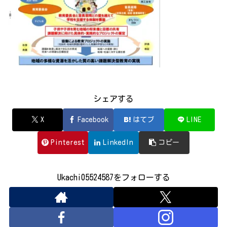
シェアする
X
Facebook
はてブ
LINE
Pinterest
LinkedIn
コピー
Ukachi05524587をフォローする