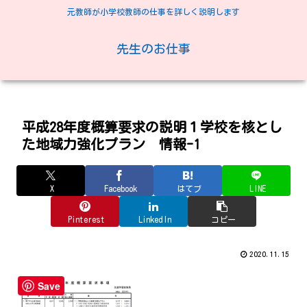
元教師が小学校教師の仕事を詳しく説明します
先生のお仕事
平成28年度概算要求の説明１学校を核とし
た地域力強化プラン 情報-1
X
Facebook
はてブ
LINE
Pinterest
LinkedIn
コピー
2020.11.15
Save