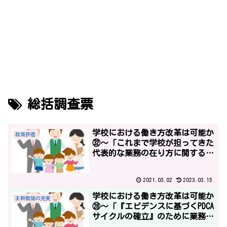
総括調査票
学校における働き方改革は可能か
政策評価
㉜～「これまで学校が担ってきた
代表的な業務の在り方に関する考
え方」と「政策評価」と「改革工
程表2017」～
2021.03.02
2023.03.15
学校における働き方改革は可能か
主幹教諭の充実
㉘～「『エビデンスに基づくPDCA
サイクルの確立』のために業務が
増えます」平成29年度予算１～