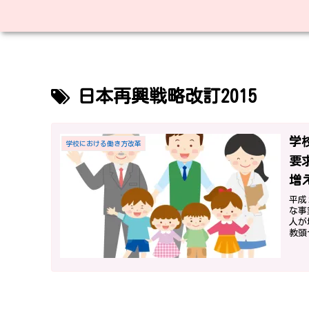
日本再興戦略改訂2015
学
学校における働き方改革
要
増
平成
な事
人が
教頭