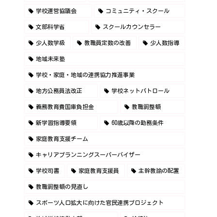
学校運営協議会
コミュニティ・スクール
文部科学省
スクールカウンセラー
少人数学級
教職員定数の改善
少人数指導
地域未来塾
学校・家庭・地域の連携協力推進事業
地方公務員法改正
学校ネットパトロール
義務教育費国庫負担金
教職調整額
新学習指導要領
60歳以降の勤務条件
家庭教育支援チーム
キャリアプランニングスーパーバイザー
学校司書
家庭教育支援員
主幹教諭の配置
教職調整額の見直し
スポーツ人口拡大に向けた官民連携プロジェクト