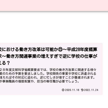
校における働き方改革は可能か㉓～平成28年度概算
求～働き方関連事業の増えすぎで逆に学校の仕事が
える？
２８年度文部科学省概算要求では、学校の働き方改革に関連する様々
業のための予算を要求しました。学校関係の事業や学校に派遣される
増えればその対応に追われ、逆に忙しさが増すことが憂慮されます。
や事務職員の複数配置や、担当の専任職が必要でしょう。
2020.11.18
2022.11.24