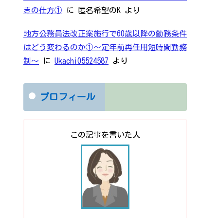
きの仕方①
に
匿名希望のK
より
地方公務員法改正案施行で60歳以降の勤務条件
はどう変わるのか①～定年前再任用短時間勤務
制～
に
Ukachi05524587
より
プロフィール
この記事を書いた人