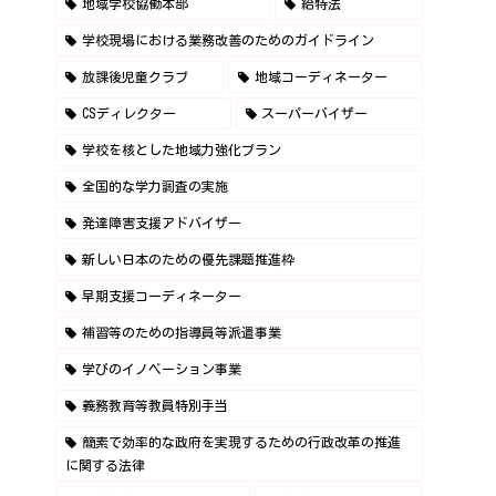
地域学校協働本部
給特法
学校現場における業務改善のためのガイドライン
放課後児童クラブ
地域コーディネーター
CSディレクター
スーパーバイザー
学校を核とした地域力強化プラン
全国的な学力調査の実施
発達障害支援アドバイザー
新しい日本のための優先課題推進枠
早期支援コーディネーター
補習等のための指導員等派遣事業
学びのイノベーション事業
義務教育等教員特別手当
簡素で効率的な政府を実現するための行政改革の推進
に関する法律