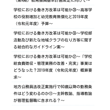
（第4期）教育振興基本計画策定に向けて～
学校における働き方改革は可能か㊴～高等学
校の役割増加と幼児教育無償化と2019年度
（令和元年度）予算～
学校における働き方改革は可能か㊳～学校部
活動及び新たな地域クラブの在り方等に関す
る総合的なガイドライン案～
学校における働き方改革は可能か㊲～「学校
給食費徴収・管理業務の改善・充実」事業は
どうなった？2019年度（令和元年度）概算要
求～
地方公務員法改正案施行で60歳以降の勤務条
件はどう変わるのか⑪～主幹教諭、指導教諭
が管理監督職に含まれる？～