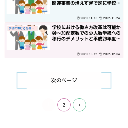
関連事業の増えすぎで逆に学校の
仕事が増える？
2020.11.18
2022.11.24
学校における働き方改革は可能か
学校における働き方改革
⑳～加配定数での少人数学級への
移行のデメリットと平成26年度予
算～
2020.10.12
2022.12.04
次のページ
1
次
2
へ