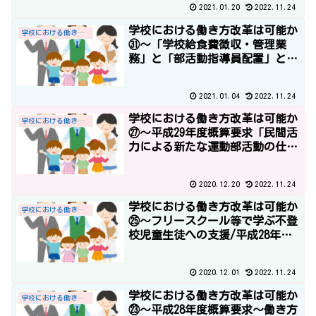
2021.01.20
2022.11.24
学校における働き方改革は可能か
学校における働き方改革
㉛～「学校給食費徴収・管理業
務」と「部活動指導員配置」と平
成30年度概算要求～
2021.01.04
2022.11.24
学校における働き方改革は可能か
学校における働き方改革
㉗～平成29年度概算要求「民間活
力による新たな運動部活動の仕組
み構築」と「一部基礎定数化によ
る10ヶ年で29,760人の教職員定数
2020.12.20
2022.11.24
の改善計画」～
学校における働き方改革は可能か
学校における働き方改革
㉕～フリースクール等で学ぶ不登
校児童生徒への支援/平成28年度
予算～
2020.12.01
2022.11.24
学校における働き方改革は可能か
学校における働き方改革
㉓～平成28年度概算要求～働き方