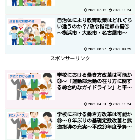
2021.07.12
2022.11.24
自治体により教育政策はどれぐら
政令指定都市の教育政策
い違うのか？/政令指定都市編①
～横浜市・大阪市・名古屋市～
2021.06.26
2022.09.29
スポンサーリンク
学校における働き方改革は可能か
学校における働き方改革
㉝～「運動部活動の在り方に関す
る総合的なガイドライン」と平成
30年度予算～
2021.04.01
2022.11.24
学校における働き方改革は可能か
PDCAサイクル
㉙～６年ぶりの基礎定数改善と武
道指導の充実～平成29年度予算2
～