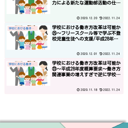
力による新たな運動部活動の仕組
み構築」と「一部基礎定数化によ
る10ヶ年で29,760人の教職員定数
2020.12.20
2022.11.24
の改善計画」～
学校における働き方改革は可能か
学校における働き方改革
㉕～フリースクール等で学ぶ不登
校児童生徒への支援/平成28年度
予算～
2020.12.01
2022.11.24
学校における働き方改革は可能か
学校における働き方改革
㉓～平成28年度概算要求～働き方
関連事業の増えすぎで逆に学校の
仕事が増える？
2020.11.18
2022.11.24