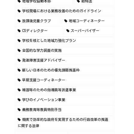
地域学校協働本部
給特法
学校現場における業務改善のためのガイドライン
放課後児童クラブ
地域コーディネーター
CSディレクター
スーパーバイザー
学校を核とした地域力強化プラン
全国的な学力調査の実施
発達障害支援アドバイザー
新しい日本のための優先課題推進枠
早期支援コーディネーター
補習等のための指導員等派遣事業
学びのイノベーション事業
義務教育等教員特別手当
簡素で効率的な政府を実現するための行政改革の推進
に関する法律