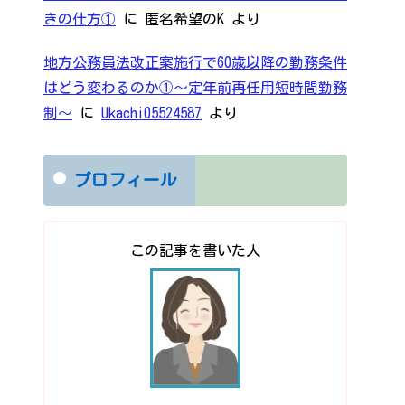
きの仕方①
に
匿名希望のK
より
地方公務員法改正案施行で60歳以降の勤務条件
はどう変わるのか①～定年前再任用短時間勤務
制～
に
Ukachi05524587
より
プロフィール
この記事を書いた人