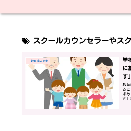
スクールカウンセラーやス
学
主幹教諭の充実
に
す
教育
るこ
求め
究」
が必