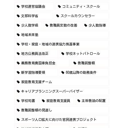
学校運営協議会
コミュニティ・スクール
文部科学省
スクールカウンセラー
少人数学級
教職員定数の改善
少人数指導
地域未来塾
学校・家庭・地域の連携協力推進事業
地方公務員法改正
学校ネットパトロール
義務教育費国庫負担金
教職調整額
新学習指導要領
60歳以降の勤務条件
家庭教育支援チーム
キャリアプランニングスーパーバイザー
学校司書
家庭教育支援員
主幹教諭の配置
教職調整額の見直し
スポーツ人口拡大に向けた官民連携プロジェクト