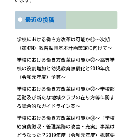
います。
最近の投稿
学校における働き方改革は可能か㊵～次期
（第4期）教育振興基本計画策定に向けて～
学校における働き方改革は可能か㊴～高等学
校の役割増加と幼児教育無償化と2019年度
（令和元年度）予算～
学校における働き方改革は可能か㊳～学校部
活動及び新たな地域クラブの在り方等に関す
る総合的なガイドライン案～
学校における働き方改革は可能か㊲～「学校
給食費徴収・管理業務の改善・充実」事業は
どうなった？2019年度（令和元年度）概算要