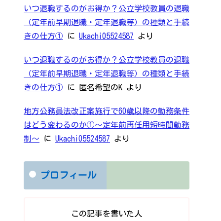
いつ退職するのがお得か？公立学校教員の退職
（定年前早期退職・定年退職等）の種類と手続
きの仕方①
に
Ukachi05524587
より
いつ退職するのがお得か？公立学校教員の退職
（定年前早期退職・定年退職等）の種類と手続
きの仕方①
に
匿名希望のK
より
地方公務員法改正案施行で60歳以降の勤務条件
はどう変わるのか①～定年前再任用短時間勤務
制～
に
Ukachi05524587
より
プロフィール
この記事を書いた人