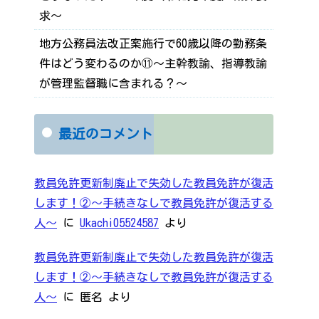
求～
地方公務員法改正案施行で60歳以降の勤務条
件はどう変わるのか⑪～主幹教諭、指導教諭
が管理監督職に含まれる？～
最近のコメント
教員免許更新制廃止で失効した教員免許が復活
します！②～手続きなしで教員免許が復活する
人～
に
Ukachi05524587
より
教員免許更新制廃止で失効した教員免許が復活
します！②～手続きなしで教員免許が復活する
人～
に
匿名
より