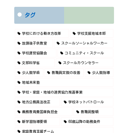
タグ
学校における働き方改革
学校支援地域本部
放課後子供教室
スクールソーシャルワーカー
学校運営協議会
コミュニティ・スクール
文部科学省
スクールカウンセラー
少人数学級
教職員定数の改善
少人数指導
地域未来塾
学校・家庭・地域の連携協力推進事業
地方公務員法改正
学校ネットパトロール
義務教育費国庫負担金
教職調整額
新学習指導要領
60歳以降の勤務条件
家庭教育支援チーム