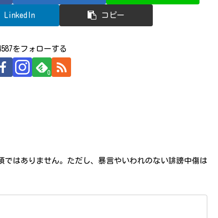
LinkedIn
コピー
524587をフォローする
0
必須ではありません。ただし、暴言やいわれのない誹謗中傷は