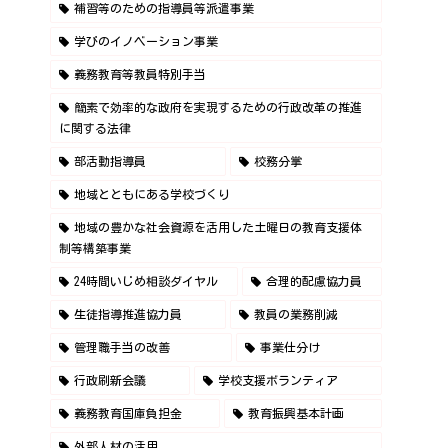
補習等のための指導員等派遣事業
学びのイノベーション事業
義務教育等教員特別手当
簡素で効率的な政府を実現するための行政改革の推進
に関する法律
部活動指導員
校務分掌
地域とともにある学校づくり
地域の豊かな社会資源を活用した土曜日の教育支援体
制等構築事業
24時間いじめ相談ダイヤル
合理的配慮協力員
生徒指導推進協力員
教員の業務削減
管理職手当の改善
事業仕分け
行政刷新会議
学校支援ボランティア
義務教育国庫負担金
教育振興基本計画
外部人材の活用