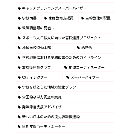
キャリアプランニングスーパーバイザー
学校司書
家庭教育支援員
主幹教諭の配置
教職調整額の見直し
スポーツ人口拡大に向けた官民連携プロジェクト
地域学校協働本部
給特法
学校現場における業務改善のためのガイドライン
放課後児童クラブ
地域コーディネーター
CSディレクター
スーパーバイザー
学校を核とした地域力強化プラン
全国的な学力調査の実施
発達障害支援アドバイザー
新しい日本のための優先課題推進枠
早期支援コーディネーター