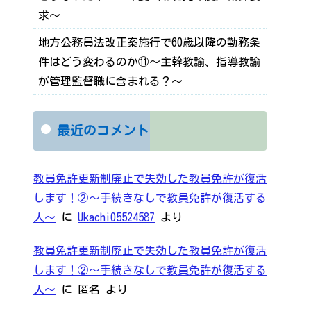
求～
地方公務員法改正案施行で60歳以降の勤務条
件はどう変わるのか⑪～主幹教諭、指導教諭
が管理監督職に含まれる？～
最近のコメント
教員免許更新制廃止で失効した教員免許が復活
します！②～手続きなしで教員免許が復活する
人～
に
Ukachi05524587
より
教員免許更新制廃止で失効した教員免許が復活
します！②～手続きなしで教員免許が復活する
人～
に
匿名
より