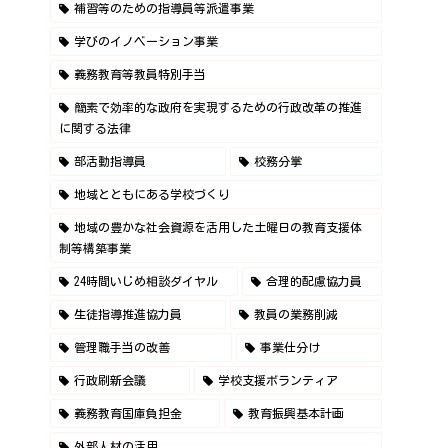
補習等のための指導員等派遣事業
学びのイノベーション事業
義務教育等教員特別手当
簡素で効率的な政府を実現するための行政改革の推進
に関する法律
部活動指導員
校務分掌
地域とともにある学校づくり
地域の豊かな社会資源を活用した土曜日の教育支援体
制等構築事業
24時間いじめ相談ダイヤル
合理的配慮協力員
生徒指導推進協力員
教員の業務削減
管理職手当の改善
事業仕分け
行政刷新会議
学校支援ボランティア
義務教育国庫負担金
教育振興基本計画
外部人材の活用