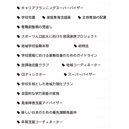
キャリアプランニングスーパーバイザー
学校司書
家庭教育支援員
主幹教諭の配置
教職調整額の見直し
スポーツ人口拡大に向けた官民連携プロジェクト
地域学校協働本部
給特法
学校現場における業務改善のためのガイドライン
放課後児童クラブ
地域コーディネーター
CSディレクター
スーパーバイザー
学校を核とした地域力強化プラン
全国的な学力調査の実施
発達障害支援アドバイザー
新しい日本のための優先課題推進枠
早期支援コーディネーター