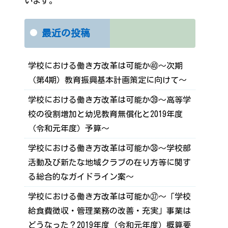
います。
最近の投稿
学校における働き方改革は可能か㊵～次期
（第4期）教育振興基本計画策定に向けて～
学校における働き方改革は可能か㊴～高等学
校の役割増加と幼児教育無償化と2019年度
（令和元年度）予算～
学校における働き方改革は可能か㊳～学校部
活動及び新たな地域クラブの在り方等に関す
る総合的なガイドライン案～
学校における働き方改革は可能か㊲～「学校
給食費徴収・管理業務の改善・充実」事業は
どうなった？2019年度（令和元年度）概算要