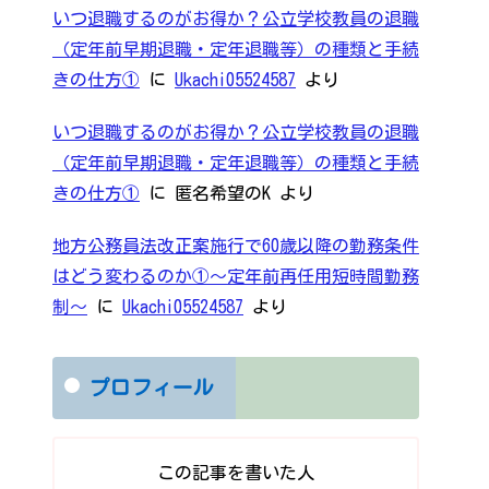
いつ退職するのがお得か？公立学校教員の退職
（定年前早期退職・定年退職等）の種類と手続
きの仕方①
に
Ukachi05524587
より
いつ退職するのがお得か？公立学校教員の退職
（定年前早期退職・定年退職等）の種類と手続
きの仕方①
に
匿名希望のK
より
地方公務員法改正案施行で60歳以降の勤務条件
はどう変わるのか①～定年前再任用短時間勤務
制～
に
Ukachi05524587
より
プロフィール
この記事を書いた人