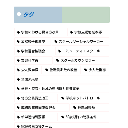
タグ
学校における働き方改革
学校支援地域本部
放課後子供教室
スクールソーシャルワーカー
学校運営協議会
コミュニティ・スクール
文部科学省
スクールカウンセラー
少人数学級
教職員定数の改善
少人数指導
地域未来塾
学校・家庭・地域の連携協力推進事業
地方公務員法改正
学校ネットパトロール
義務教育費国庫負担金
教職調整額
新学習指導要領
60歳以降の勤務条件
家庭教育支援チーム