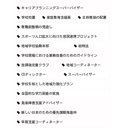
キャリアプランニングスーパーバイザー
学校司書
家庭教育支援員
主幹教諭の配置
教職調整額の見直し
スポーツ人口拡大に向けた官民連携プロジェクト
地域学校協働本部
給特法
学校現場における業務改善のためのガイドライン
放課後児童クラブ
地域コーディネーター
CSディレクター
スーパーバイザー
学校を核とした地域力強化プラン
全国的な学力調査の実施
発達障害支援アドバイザー
新しい日本のための優先課題推進枠
早期支援コーディネーター