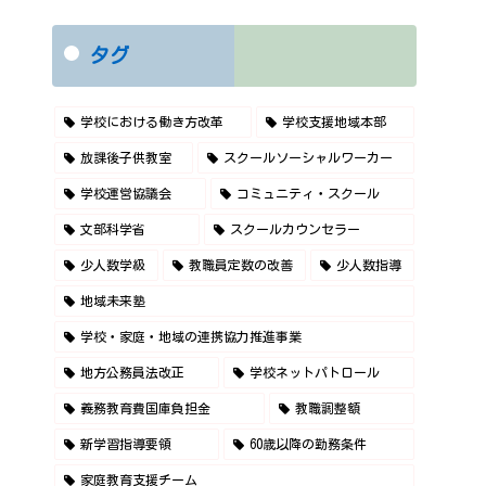
タグ
学校における働き方改革
学校支援地域本部
放課後子供教室
スクールソーシャルワーカー
学校運営協議会
コミュニティ・スクール
文部科学省
スクールカウンセラー
少人数学級
教職員定数の改善
少人数指導
地域未来塾
学校・家庭・地域の連携協力推進事業
地方公務員法改正
学校ネットパトロール
義務教育費国庫負担金
教職調整額
新学習指導要領
60歳以降の勤務条件
家庭教育支援チーム