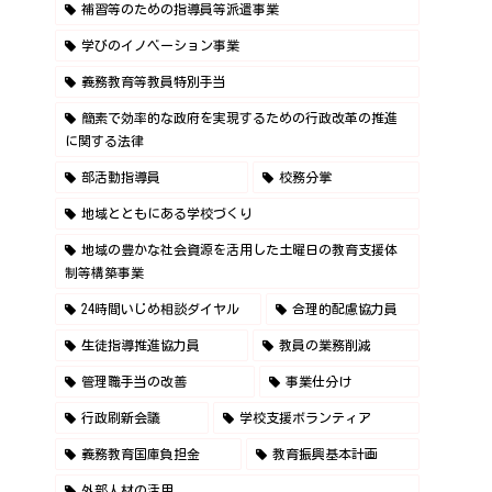
補習等のための指導員等派遣事業
学びのイノベーション事業
義務教育等教員特別手当
簡素で効率的な政府を実現するための行政改革の推進
に関する法律
部活動指導員
校務分掌
地域とともにある学校づくり
地域の豊かな社会資源を活用した土曜日の教育支援体
制等構築事業
24時間いじめ相談ダイヤル
合理的配慮協力員
生徒指導推進協力員
教員の業務削減
管理職手当の改善
事業仕分け
行政刷新会議
学校支援ボランティア
義務教育国庫負担金
教育振興基本計画
外部人材の活用