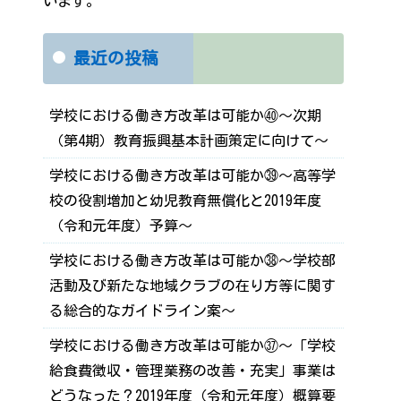
います。
最近の投稿
学校における働き方改革は可能か㊵～次期
（第4期）教育振興基本計画策定に向けて～
学校における働き方改革は可能か㊴～高等学
校の役割増加と幼児教育無償化と2019年度
（令和元年度）予算～
学校における働き方改革は可能か㊳～学校部
活動及び新たな地域クラブの在り方等に関す
る総合的なガイドライン案～
学校における働き方改革は可能か㊲～「学校
給食費徴収・管理業務の改善・充実」事業は
どうなった？2019年度（令和元年度）概算要