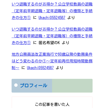
いつ退職するのがお得か？公立学校教員の退職
（定年前早期退職・定年退職等）の種類と手続
きの仕方①
に
Ukachi05524587
より
いつ退職するのがお得か？公立学校教員の退職
（定年前早期退職・定年退職等）の種類と手続
きの仕方①
に
匿名希望のK
より
地方公務員法改正案施行で60歳以降の勤務条件
はどう変わるのか①～定年前再任用短時間勤務
制～
に
Ukachi05524587
より
プロフィール
この記事を書いた人