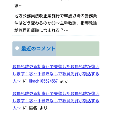
求～
地方公務員法改正案施行で60歳以降の勤務条
件はどう変わるのか⑪～主幹教諭、指導教諭
が管理監督職に含まれる？～
最近のコメント
教員免許更新制廃止で失効した教員免許が復活
します！②～手続きなしで教員免許が復活する
人～
に
Ukachi05524587
より
教員免許更新制廃止で失効した教員免許が復活
します！②～手続きなしで教員免許が復活する
人～
に
匿名
より