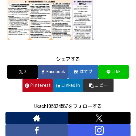
シェアする
X
Facebook
はてブ
LINE
Pinterest
LinkedIn
コピー
Ukachi05524587をフォローする