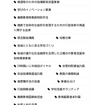
補習等のための指導員等派遣事業
学びのイノベーション事業
義務教育等教員特別手当
簡素で効率的な政府を実現するための行政改革の推進
に関する法律
部活動指導員
校務分掌
地域とともにある学校づくり
地域の豊かな社会資源を活用した土曜日の教育支援体
制等構築事業
24時間いじめ相談ダイヤル
合理的配慮協力員
生徒指導推進協力員
教員の業務削減
管理職手当の改善
事業仕分け
行政刷新会議
学校支援ボランティア
義務教育国庫負担金
教育振興基本計画
外部人材の活用