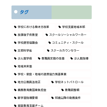
タグ
学校における働き方改革
学校支援地域本部
放課後子供教室
スクールソーシャルワーカー
学校運営協議会
コミュニティ・スクール
文部科学省
スクールカウンセラー
少人数学級
教職員定数の改善
少人数指導
地域未来塾
学校・家庭・地域の連携協力推進事業
地方公務員法改正
学校ネットパトロール
義務教育費国庫負担金
教職調整額
新学習指導要領
60歳以降の勤務条件
家庭教育支援チーム