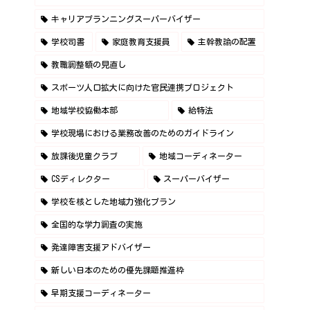
キャリアプランニングスーパーバイザー
学校司書
家庭教育支援員
主幹教諭の配置
教職調整額の見直し
スポーツ人口拡大に向けた官民連携プロジェクト
地域学校協働本部
給特法
学校現場における業務改善のためのガイドライン
放課後児童クラブ
地域コーディネーター
CSディレクター
スーパーバイザー
学校を核とした地域力強化プラン
全国的な学力調査の実施
発達障害支援アドバイザー
新しい日本のための優先課題推進枠
早期支援コーディネーター