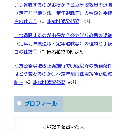
いつ退職するのがお得か？公立学校教員の退職
（定年前早期退職・定年退職等）の種類と手続
きの仕方①
に
Ukachi05524587
より
いつ退職するのがお得か？公立学校教員の退職
（定年前早期退職・定年退職等）の種類と手続
きの仕方①
に
匿名希望のK
より
地方公務員法改正案施行で60歳以降の勤務条件
はどう変わるのか①～定年前再任用短時間勤務
制～
に
Ukachi05524587
より
プロフィール
この記事を書いた人