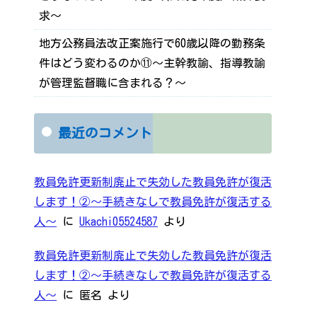
求～
地方公務員法改正案施行で60歳以降の勤務条
件はどう変わるのか⑪～主幹教諭、指導教諭
が管理監督職に含まれる？～
最近のコメント
教員免許更新制廃止で失効した教員免許が復活
します！②～手続きなしで教員免許が復活する
人～
に
Ukachi05524587
より
教員免許更新制廃止で失効した教員免許が復活
します！②～手続きなしで教員免許が復活する
人～
に
匿名
より