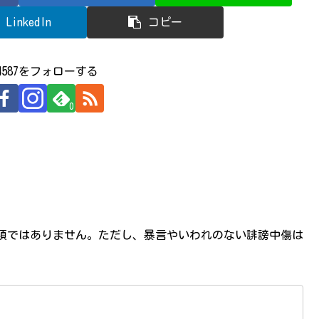
LinkedIn
コピー
524587をフォローする
0
必須ではありません。ただし、暴言やいわれのない誹謗中傷は