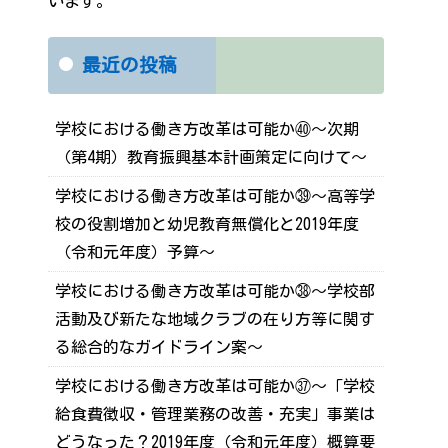
います。
最近の投稿
学校における働き方改革は可能か㊵～次期
（第4期）教育振興基本計画策定に向けて～
学校における働き方改革は可能か㊴～高等学
校の役割増加と幼児教育無償化と2019年度
（令和元年度）予算～
学校における働き方改革は可能か㊳～学校部
活動及び新たな地域クラブの在り方等に関す
る総合的なガイドライン案～
学校における働き方改革は可能か㊲～「学校
給食費徴収・管理業務の改善・充実」事業は
どうなった？2019年度（令和元年度）概算要