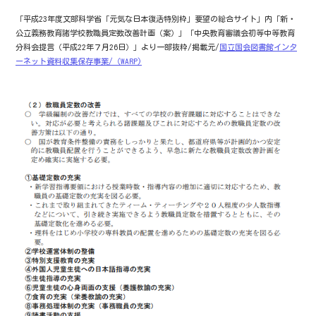
「平成23年度文部科学省「元気な日本復活特別枠」要望の総合サイト」内「新・
公立義務教育諸学校教職員定数改善計画（案）」「中央教育審議会初等中等教育
分科会提言（平成22年７月26日）」より一部抜粋/掲載元/
国立国会図書館インタ
ーネット資料収集保存事業/（WARP)