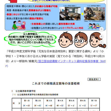
「平成23年度文部科学省「元気な日本復活特別枠」要望に関する資料」より「小
学校１・２年生における35人学級の実現（見てわかる「特別枠」平成22年10月26
日）より一部抜粋/掲載元
/国立国会図書館インターネット資料収集保存事業（WAR
P)