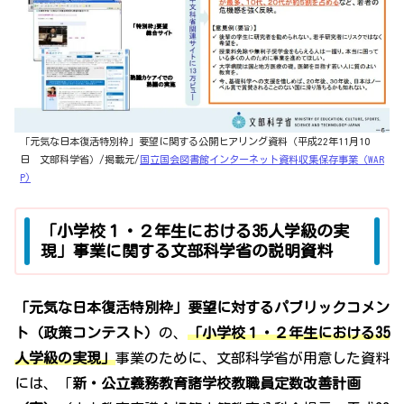
「元気な日本復活特別枠」要望に関する公開ヒアリング資料（平成22年11月10
日 文部科学省）/掲載元/
国立国会図書館インターネット資料収集保存事業（WAR
P)
「小学校１・２年生における35人学級の実
現」事業に関する文部科学省の説明資料
「元気な日本復活特別枠」要望に対するパブリックコメン
ト（政策コンテスト）
の、
「小学校１・２年生における35
人学級の実現」
事業のために、文部科学省が用意した資料
には、「
新・公立義務教育諸学校教職員定数改善計画