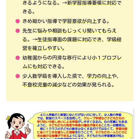
きるようになる。→
新学習指導要領に対応
で
きる。
きめ細かい指導で
学習意欲が向上
する。
先生に
悩みや相談もじっくり聞いてもらえ
る
。→
生徒指導面の課題に対応でき
、
学級経
営を確立しやすい
。
幼稚園からの円滑な移行により
小１プロブレ
ムにも対応
できる。
少人数学級を導入した県で、
学力の向上
や、
不登校児童の減少
などの効果が見られる。