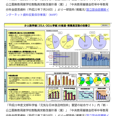
公立義務教育諸学校教職員定数改善計画（案）」「中央教育審議会初等中等教育
分科会提言資料（平成22年７月26日）」より一部抜粋/掲載元/
国立国会図書館イ
ンターネット資料収集保存事業/（WARP)
「平成23年度文部科学省「元気な日本復活特別枠」要望の総合サイト」内「新・
公立義務教育諸学校教職員定数改善計画（案）」「中央教育審議会初等中等教育
分科会提言資料（平成22年７月26日）」より一部抜粋/掲載元/
国立国会図書館イ