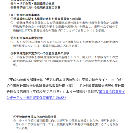
「平成23年度文部科学省「元気な日本復活特別枠」要望の総合サイト」内「新・
公立義務教育諸学校教職員定数改善計画（案）」「中央教育審議会初等中等教育
分科会提言資料（平成22年７月26日）」より一部抜粋/掲載元/
国立国会図書館イ
ンターネット資料収集保存事業/（WARP)