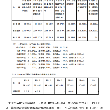
「平成23年度文部科学省「元気な日本復活特別枠」要望の総合サイト」内「新・
公立義務教育諸学校教職員定数改善計画（案）（平成22年９月27日）」より一部