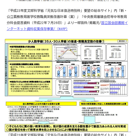
「平成23年度文部科学省「元気な日本復活特別枠」要望の総合サイト」内「新・
公立義務教育諸学校教職員定数改善計画（案）」「中央教育審議会初等中等教育
分科会提言資料（平成22年７月26日）」より一部抜粋/掲載元/
国立国会図書館イ
ンターネット資料収集保存事業/（WARP)
「平成23年度文部科学省「元気な日本復活特別枠」要望の総合サイト」内「新・