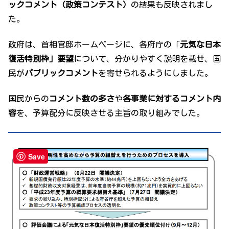
ックコメント（政策コンテスト）
の結果も反映されまし
た。
政府は、首相官邸ホームページに、各府庁の「
元気な日本
復活特別枠」要望
について、分かりやすく説明を載せ、国
民が
パブリックコメント
を寄せられるようにしました。
国民からの
コメント数の多さ
や
各事業に対するコメント内
容
を、予算配分に反映させる主旨の取り組みでした。
Save