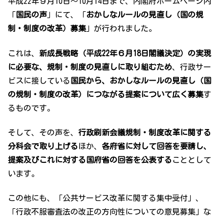
平成22年９月10日～10月14日まで、内閣府ホームページ内
「
国民の声
」にて、「
おかしなルールの見直し（国の規
制・制度の改革）募集
」が行われました。
これは、
新成長戦略（平成22年６月18日閣議決定）の実現
に必要な、規制・制度の見直しに取り組むため
、行政サー
ビスに接している
国民から、おかしなルールの見直し（国
の規制・制度の改革）につながる提案について広く募集
す
るものです。
そして、その声を、
行政刷新会議規制・制度改革に関する
分科会で取り上げる
ほか、
各府省に対して回答を要請し、
提案及びこれに対する国府省の回答を公表する
こととして
います。
この他にも、「公共サービス改革に関する集中受付」、
「行政不服審査法の改正の方向性についての意見募集」な