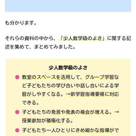
も分かります。
それらの資料の中から、
「少人数学級のよさ」
に関する記
述を集めて、まとめてみました。
少人数学級のよさ
教室のスペースを活用
して、
グループ学習
な
ど子どもたちの学び合いや話し合いによる学
習がしやすくなる。→
新学習指導要領に対応
できる。
子どもたちの
発言や発表の機会が増える
。→
授業参加が
積極化
する。
子どもたち一人ひとりに
きめ細かな指導
がで