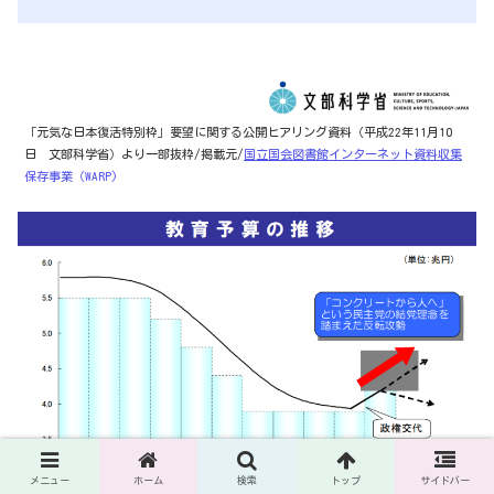
「元気な日本復活特別枠」要望に関する公開ヒアリング資料（平成22年11月10
日 文部科学省）より一部抜粋/掲載元/
国立国会図書館インターネット資料収集
保存事業（WARP)
メニュー
ホーム
検索
トップ
サイドバー