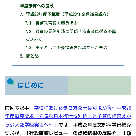
年度予算への反映
平成23年度予算案（平成23年３月29日成立）
義務教育費国庫負担金
教員の業務削減に関係する事業に係る予算
について
事業として予算措置されなかったもの
まとめ
はじめに
前回の記事
「学校における働き方改革は可能か⑭～平成23
年度概算要求「元気な日本復活特別枠」と予算の組替えか
ら少人数学級実現へ～」
では、平成23年度文部科学省概算
要求が、
「行政事業レビュー」の点検結果の反映
や、
「政