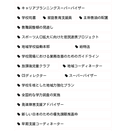
キャリアプランニングスーパーバイザー
学校司書
家庭教育支援員
主幹教諭の配置
教職調整額の見直し
スポーツ人口拡大に向けた官民連携プロジェクト
地域学校協働本部
給特法
学校現場における業務改善のためのガイドライン
放課後児童クラブ
地域コーディネーター
CSディレクター
スーパーバイザー
学校を核とした地域力強化プラン
全国的な学力調査の実施
発達障害支援アドバイザー
新しい日本のための優先課題推進枠
早期支援コーディネーター