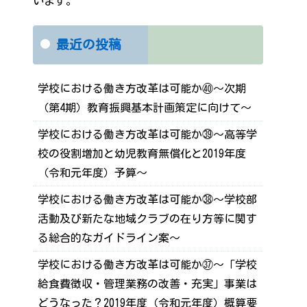
います。
最近の投稿
学校における働き方改革は可能か㊵～次期
（第4期）教育振興基本計画策定に向けて～
学校における働き方改革は可能か㊴～高等学
校の役割増加と幼児教育無償化と2019年度
（令和元年度）予算～
学校における働き方改革は可能か㊳～学校部
活動及び新たな地域クラブの在り方等に関す
る総合的なガイドライン案～
学校における働き方改革は可能か㊲～「学校
給食費徴収・管理業務の改善・充実」事業は
どうなった？2019年度（令和元年度）概算要