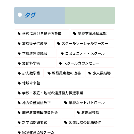
タグ
学校における働き方改革
学校支援地域本部
放課後子供教室
スクールソーシャルワーカー
学校運営協議会
コミュニティ・スクール
文部科学省
スクールカウンセラー
少人数学級
教職員定数の改善
少人数指導
地域未来塾
学校・家庭・地域の連携協力推進事業
地方公務員法改正
学校ネットパトロール
義務教育費国庫負担金
教職調整額
新学習指導要領
60歳以降の勤務条件
家庭教育支援チーム