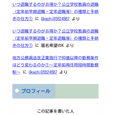
いつ退職するのがお得か？公立学校教員の退職
（定年前早期退職・定年退職等）の種類と手続
きの仕方①
に
Ukachi05524587
より
いつ退職するのがお得か？公立学校教員の退職
（定年前早期退職・定年退職等）の種類と手続
きの仕方①
に
匿名希望のK
より
地方公務員法改正案施行で60歳以降の勤務条件
はどう変わるのか①～定年前再任用短時間勤務
制～
に
Ukachi05524587
より
プロフィール
この記事を書いた人