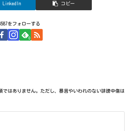
LinkedIn
コピー
524587をフォローする
0
必須ではありません。ただし、暴言やいわれのない誹謗中傷は