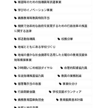
補習等のための指導員等派遣事業
学びのイノベーション事業
義務教育等教員特別手当
簡素で効率的な政府を実現するための行政改革の推進
に関する法律
部活動指導員
校務分掌
地域とともにある学校づくり
地域の豊かな社会資源を活用した土曜日の教育支援体
制等構築事業
24時間いじめ相談ダイヤル
合理的配慮協力員
生徒指導推進協力員
教員の業務削減
管理職手当の改善
事業仕分け
行政刷新会議
学校支援ボランティア
義務教育国庫負担金
教育振興基本計画
外部人材の活用