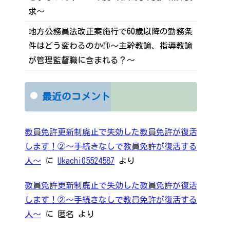
求～
地方公務員法改正案施行で60歳以降の勤務条
件はどう変わるのか⑪～主幹教諭、指導教諭
が管理監督職に含まれる？～
最近のコメント
教員免許更新制廃止で失効した教員免許が復活
します！②～手続きなしで教員免許が復活する
人～
に
Ukachi05524587
より
教員免許更新制廃止で失効した教員免許が復活
します！②～手続きなしで教員免許が復活する
人～
に
匿名
より