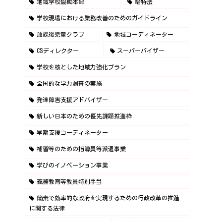
地域学校協働本部
給特法
学校現場における業務改善のためのガイドライン
放課後児童クラブ
地域コーディネーター
CSディレクター
スーパーバイザー
学校を核とした地域力強化プラン
全国的な学力調査の実施
発達障害支援アドバイザー
新しい日本のための優先課題推進枠
早期支援コーディネーター
補習等のための指導員等派遣事業
学びのイノベーション事業
義務教育等教員特別手当
簡素で効率的な政府を実現するための行政改革の推進
に関する法律