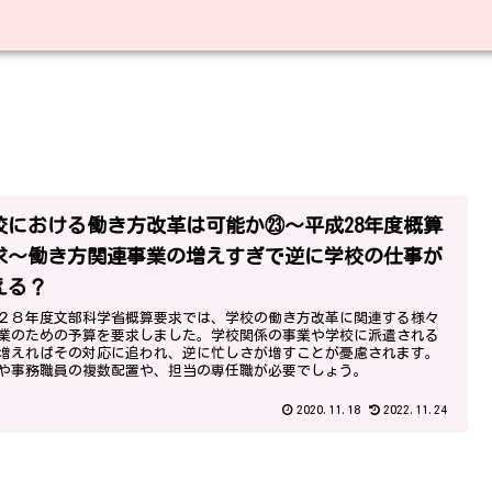
校における働き方改革は可能か㉓～平成28年度概算
求～働き方関連事業の増えすぎで逆に学校の仕事が
える？
２８年度文部科学省概算要求では、学校の働き方改革に関連する様々
業のための予算を要求しました。学校関係の事業や学校に派遣される
増えればその対応に追われ、逆に忙しさが増すことが憂慮されます。
や事務職員の複数配置や、担当の専任職が必要でしょう。
2020.11.18
2022.11.24