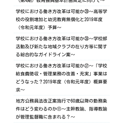
（第4期）教育振興基本計画策定に向けて～
学校における働き方改革は可能か㊴～高等学
校の役割増加と幼児教育無償化と2019年度
（令和元年度）予算～
学校における働き方改革は可能か㊳～学校部
活動及び新たな地域クラブの在り方等に関す
る総合的なガイドライン案～
学校における働き方改革は可能か㊲～「学校
給食費徴収・管理業務の改善・充実」事業は
どうなった？2019年度（令和元年度）概算要
求～
地方公務員法改正案施行で60歳以降の勤務条
件はどう変わるのか⑪～主幹教諭、指導教諭
が管理監督職に含まれる？～