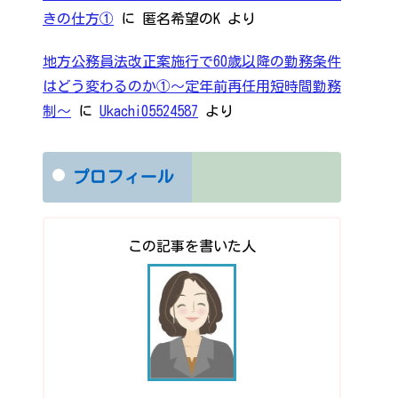
きの仕方①
に
匿名希望のK
より
地方公務員法改正案施行で60歳以降の勤務条件
はどう変わるのか①～定年前再任用短時間勤務
制～
に
Ukachi05524587
より
プロフィール
この記事を書いた人