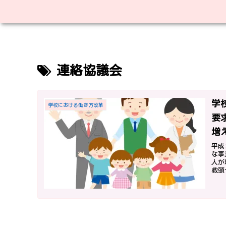
連絡協議会
学
学校における働き方改革
要
増
平成
な事
人が
教頭