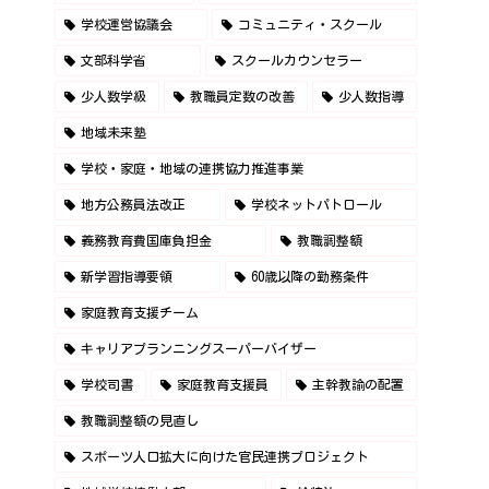
学校運営協議会
コミュニティ・スクール
文部科学省
スクールカウンセラー
少人数学級
教職員定数の改善
少人数指導
地域未来塾
学校・家庭・地域の連携協力推進事業
地方公務員法改正
学校ネットパトロール
義務教育費国庫負担金
教職調整額
新学習指導要領
60歳以降の勤務条件
家庭教育支援チーム
キャリアプランニングスーパーバイザー
学校司書
家庭教育支援員
主幹教諭の配置
教職調整額の見直し
スポーツ人口拡大に向けた官民連携プロジェクト