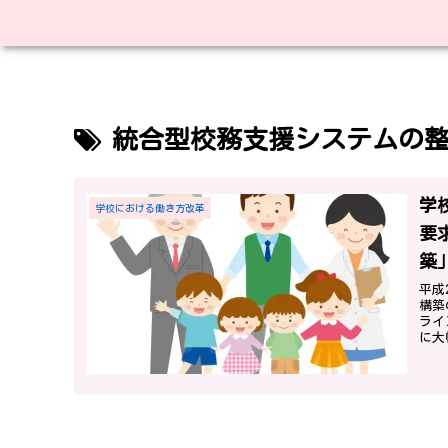
統合型校務支援システムの
学
学校における働き方改革
要
築
職
平成
構築
ライ
に大
の改