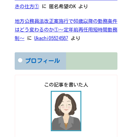
きの仕方①
に
匿名希望のK
より
地方公務員法改正案施行で60歳以降の勤務条件
はどう変わるのか①～定年前再任用短時間勤務
制～
に
Ukachi05524587
より
プロフィール
この記事を書いた人