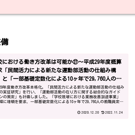
整備
校における働き方改革は可能か㉗～平成29年度概算
求「民間活力による新たな運動部活動の仕組み構
」と「一部基礎定数化による10ヶ年で29,760人の教
員定数の改善計画」～
29年度働き方改革本格化。「民間活力による新たな運動部活動の仕組み
の実証研究」を行い、「運動部活動の在り方に関する総合的なガイド
ンの策定」も計画しました。「学校現場における業務改善加速事業」
幅に増額を要求、一部基礎定数化による10ヶ年で29,760人の教職員定数
善計画も要求しました。
2020.12.20
2022.11.24