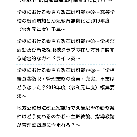
（第4期）教育振興基本計画策定に向けて～
学校における働き方改革は可能か㊴～高等学
校の役割増加と幼児教育無償化と2019年度
（令和元年度）予算～
学校における働き方改革は可能か㊳～学校部
活動及び新たな地域クラブの在り方等に関す
る総合的なガイドライン案～
学校における働き方改革は可能か㊲～「学校
給食費徴収・管理業務の改善・充実」事業は
どうなった？2019年度（令和元年度）概算要
求～
地方公務員法改正案施行で60歳以降の勤務条
件はどう変わるのか⑪～主幹教諭、指導教諭
が管理監督職に含まれる？～