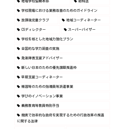
地域学校協働本部
給特法
学校現場における業務改善のためのガイドライン
放課後児童クラブ
地域コーディネーター
CSディレクター
スーパーバイザー
学校を核とした地域力強化プラン
全国的な学力調査の実施
発達障害支援アドバイザー
新しい日本のための優先課題推進枠
早期支援コーディネーター
補習等のための指導員等派遣事業
学びのイノベーション事業
義務教育等教員特別手当
簡素で効率的な政府を実現するための行政改革の推進
に関する法律