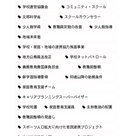
学校運営協議会
コミュニティ・スクール
文部科学省
スクールカウンセラー
少人数学級
教職員定数の改善
少人数指導
地域未来塾
学校・家庭・地域の連携協力推進事業
地方公務員法改正
学校ネットパトロール
義務教育費国庫負担金
教職調整額
新学習指導要領
60歳以降の勤務条件
家庭教育支援チーム
キャリアプランニングスーパーバイザー
学校司書
家庭教育支援員
主幹教諭の配置
教職調整額の見直し
スポーツ人口拡大に向けた官民連携プロジェクト