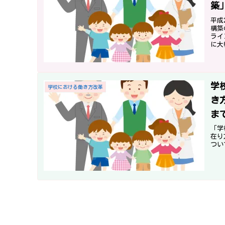
築
職
平成
構築
ライ
に大
の改
学
学校における働き方改革
き
ま
け
「学
在り
つい