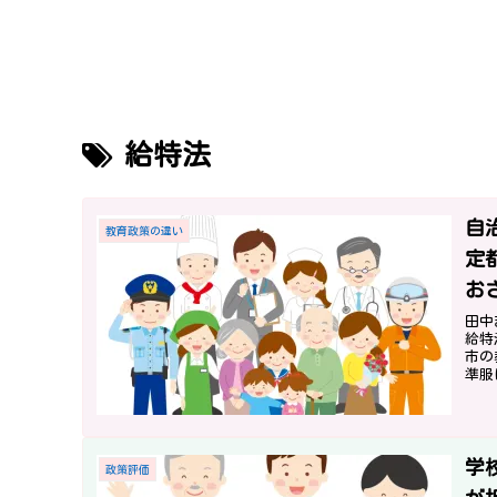
給特法
自
教育政策の違い
定
お
田中
給特
市の
準服
学
政策評価