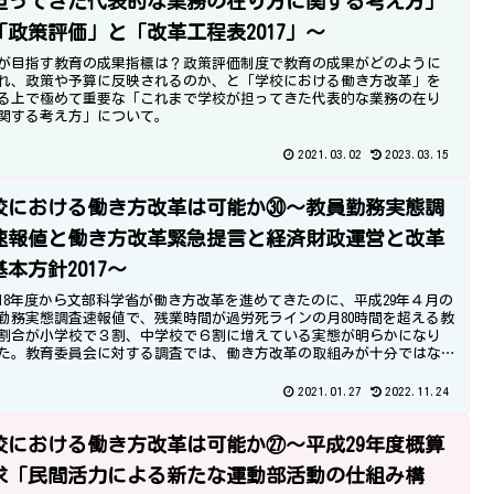
担ってきた代表的な業務の在り方に関する考え方」
「政策評価」と「改革工程表2017」～
が目指す教育の成果指標は？政策評価制度で教育の成果がどのように
れ、政策や予算に反映されるのか、と「学校における働き方改革」を
る上で極めて重要な「これまで学校が担ってきた代表的な業務の在り
関する考え方」について。
2021.03.02
2023.03.15
校における働き方改革は可能か㉚～教員勤務実態調
速報値と働き方改革緊急提言と経済財政運営と改革
基本方針2017～
18年度から文部科学省が働き方改革を進めてきたのに、平成29年４月の
勤務実態調査速報値で、残業時間が過労死ラインの月80時間を超える教
割合が小学校で３割、中学校で６割に増えている実態が明らかになり
た。教育委員会に対する調査では、働き方改革の取組みが十分ではな
とも分かりました。
2021.01.27
2022.11.24
校における働き方改革は可能か㉗～平成29年度概算
求「民間活力による新たな運動部活動の仕組み構