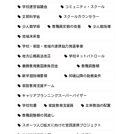
学校運営協議会
コミュニティ・スクール
文部科学省
スクールカウンセラー
少人数学級
教職員定数の改善
少人数指導
地域未来塾
学校・家庭・地域の連携協力推進事業
地方公務員法改正
学校ネットパトロール
義務教育費国庫負担金
教職調整額
新学習指導要領
60歳以降の勤務条件
家庭教育支援チーム
キャリアプランニングスーパーバイザー
学校司書
家庭教育支援員
主幹教諭の配置
教職調整額の見直し
スポーツ人口拡大に向けた官民連携プロジェクト