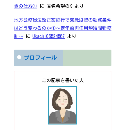
きの仕方①
に
匿名希望のK
より
地方公務員法改正案施行で60歳以降の勤務条件
はどう変わるのか①～定年前再任用短時間勤務
制～
に
Ukachi05524587
より
プロフィール
この記事を書いた人