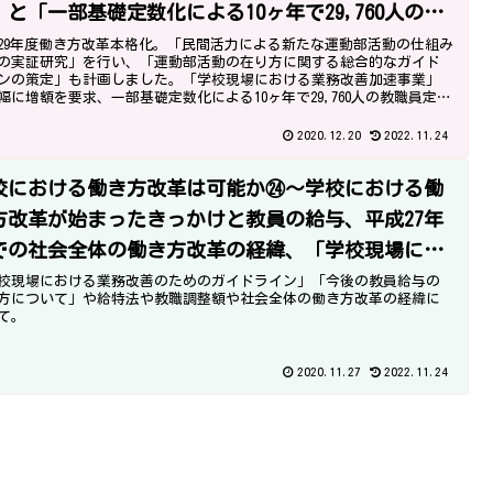
」と「一部基礎定数化による10ヶ年で29,760人の教
員定数の改善計画」～
29年度働き方改革本格化。「民間活力による新たな運動部活動の仕組み
の実証研究」を行い、「運動部活動の在り方に関する総合的なガイド
ンの策定」も計画しました。「学校現場における業務改善加速事業」
幅に増額を要求、一部基礎定数化による10ヶ年で29,760人の教職員定数
善計画も要求しました。
2020.12.20
2022.11.24
校における働き方改革は可能か㉔～学校における働
方改革が始まったきっかけと教員の給与、平成27年
での社会全体の働き方改革の経緯、「学校現場にお
る業務改善のためのガイドライン」～
校現場における業務改善のためのガイドライン」「今後の教員給与の
方について」や給特法や教職調整額や社会全体の働き方改革の経緯に
て。
2020.11.27
2022.11.24