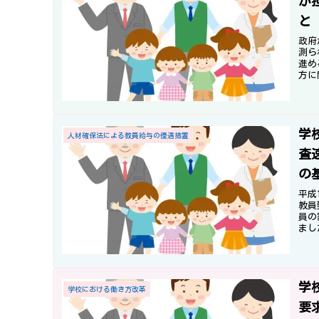
が
と
政府
測ら
進め
方に
学
人材確保法による教員給与の優遇措置
査
の
平成
教員
員の
まし
いこ
学
学校における働き方改革
要