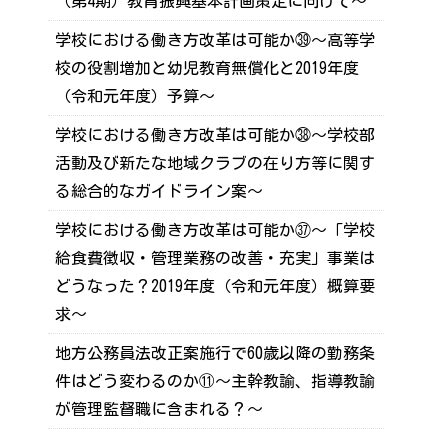
（第4期）教育振興基本計画策定に向けて～
学校における働き方改革は可能か㊴～高等学
校の役割増加と幼児教育無償化と2019年度
（令和元年度）予算～
学校における働き方改革は可能か㊳～学校部
活動及び新たな地域クラブの在り方等に関す
る総合的なガイドライン案～
学校における働き方改革は可能か㊲～「学校
給食費徴収・管理業務の改善・充実」事業は
どうなった？2019年度（令和元年度）概算要
求～
地方公務員法改正案施行で60歳以降の勤務条
件はどう変わるのか⑪～主幹教諭、指導教諭
が管理監督職に含まれる？～