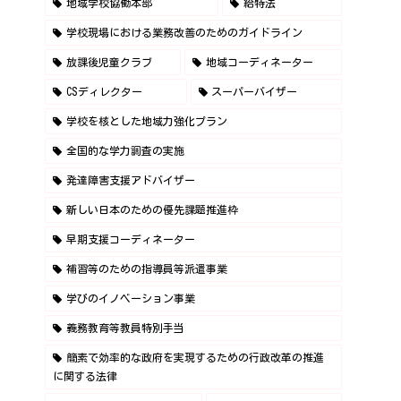
地域学校協働本部
給特法
学校現場における業務改善のためのガイドライン
放課後児童クラブ
地域コーディネーター
CSディレクター
スーパーバイザー
学校を核とした地域力強化プラン
全国的な学力調査の実施
発達障害支援アドバイザー
新しい日本のための優先課題推進枠
早期支援コーディネーター
補習等のための指導員等派遣事業
学びのイノベーション事業
義務教育等教員特別手当
簡素で効率的な政府を実現するための行政改革の推進
に関する法律