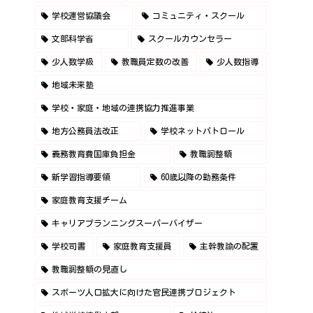
学校運営協議会
コミュニティ・スクール
文部科学省
スクールカウンセラー
少人数学級
教職員定数の改善
少人数指導
地域未来塾
学校・家庭・地域の連携協力推進事業
地方公務員法改正
学校ネットパトロール
義務教育費国庫負担金
教職調整額
新学習指導要領
60歳以降の勤務条件
家庭教育支援チーム
キャリアプランニングスーパーバイザー
学校司書
家庭教育支援員
主幹教諭の配置
教職調整額の見直し
スポーツ人口拡大に向けた官民連携プロジェクト