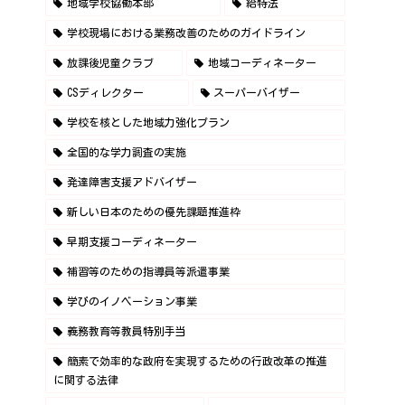
地域学校協働本部
給特法
学校現場における業務改善のためのガイドライン
放課後児童クラブ
地域コーディネーター
CSディレクター
スーパーバイザー
学校を核とした地域力強化プラン
全国的な学力調査の実施
発達障害支援アドバイザー
新しい日本のための優先課題推進枠
早期支援コーディネーター
補習等のための指導員等派遣事業
学びのイノベーション事業
義務教育等教員特別手当
簡素で効率的な政府を実現するための行政改革の推進
に関する法律