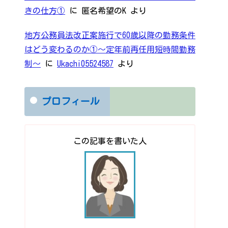
きの仕方①
に
匿名希望のK
より
地方公務員法改正案施行で60歳以降の勤務条件
はどう変わるのか①～定年前再任用短時間勤務
制～
に
Ukachi05524587
より
プロフィール
この記事を書いた人