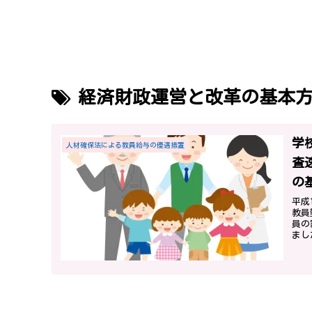
経済財政運営と改革の基本
学
人材確保法による教員給与の優遇措置
査
の
平成
教員
員の
まし
いこ