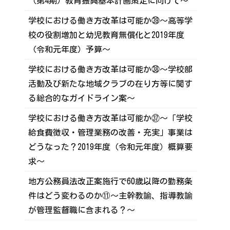
（第4期）教育振興基本計画策定に向けて～
学校における働き方改革は可能か㊴～高等学
校の役割増加と幼児教育無償化と2019年度
（令和元年度）予算～
学校における働き方改革は可能か㊳～学校部
活動及び新たな地域クラブの在り方等に関す
る総合的なガイドライン案～
学校における働き方改革は可能か㊲～「学校
給食費徴収・管理業務の改善・充実」事業は
どうなった？2019年度（令和元年度）概算要
求～
地方公務員法改正案施行で60歳以降の勤務条
件はどう変わるのか⑪～主幹教諭、指導教諭
が管理監督職に含まれる？～