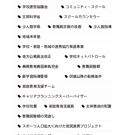
学校運営協議会
コミュニティ・スクール
文部科学省
スクールカウンセラー
少人数学級
教職員定数の改善
少人数指導
地域未来塾
学校・家庭・地域の連携協力推進事業
地方公務員法改正
学校ネットパトロール
義務教育費国庫負担金
教職調整額
新学習指導要領
60歳以降の勤務条件
家庭教育支援チーム
キャリアプランニングスーパーバイザー
学校司書
家庭教育支援員
主幹教諭の配置
教職調整額の見直し
スポーツ人口拡大に向けた官民連携プロジェクト