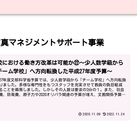
慣真マネジメントサポート事業
校における働き方改革は可能か㉒～少人数学級から
チーム学校」へ方向転換した平成27年度予算～
27年度文部科学省予算では、少人数学級から「チーム学校」へ方向転換
りました。多様な専門性をもつスタッフを充実させて教員の負担軽減
ることを画策しました。しかしその人数は要求の3分の１。また、社会
費、防衛費、原子力や2020オリパラ関連の予算が増え、文教関係予算は
されました。
2020.11.09
2022.11.24