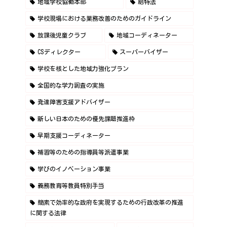
地域学校協働本部
給特法
学校現場における業務改善のためのガイドライン
放課後児童クラブ
地域コーディネーター
CSディレクター
スーパーバイザー
学校を核とした地域力強化プラン
全国的な学力調査の実施
発達障害支援アドバイザー
新しい日本のための優先課題推進枠
早期支援コーディネーター
補習等のための指導員等派遣事業
学びのイノベーション事業
義務教育等教員特別手当
簡素で効率的な政府を実現するための行政改革の推進
に関する法律