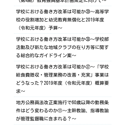
（第4期）教育振興基本計画策定に向けて～
学校における働き方改革は可能か㊴～高等学
校の役割増加と幼児教育無償化と2019年度
（令和元年度）予算～
学校における働き方改革は可能か㊳～学校部
活動及び新たな地域クラブの在り方等に関す
る総合的なガイドライン案～
学校における働き方改革は可能か㊲～「学校
給食費徴収・管理業務の改善・充実」事業は
どうなった？2019年度（令和元年度）概算要
求～
地方公務員法改正案施行で60歳以降の勤務条
件はどう変わるのか⑪～主幹教諭、指導教諭
が管理監督職に含まれる？～