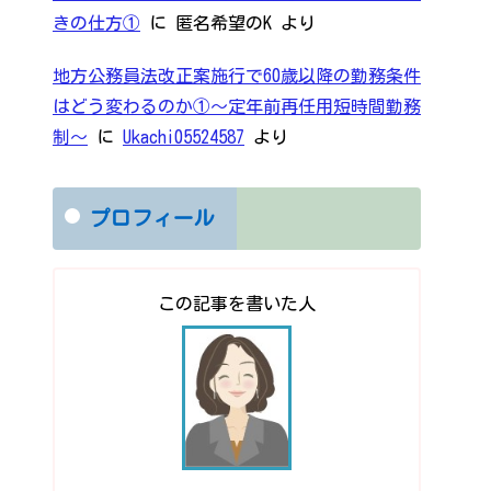
きの仕方①
に
匿名希望のK
より
地方公務員法改正案施行で60歳以降の勤務条件
はどう変わるのか①～定年前再任用短時間勤務
制～
に
Ukachi05524587
より
プロフィール
この記事を書いた人