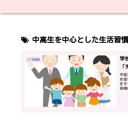
中高生を中心とした生活習
学
ICT支援員
「
平成
を図
をす
保障
減額