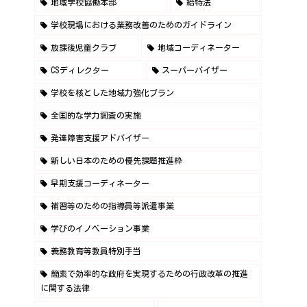
地域学校協働本部
給特法
学校現場における業務改善のためのガイドライン
放課後児童クラブ
地域コーディネーター
CSディレクター
スーパーバイザー
学校を核とした地域力強化プラン
全国的な学力調査の実施
発達障害支援アドバイザー
新しい日本のための優先課題推進枠
早期支援コーディネーター
補習等のための指導員等派遣事業
学びのイノベーション事業
義務教育等教員特別手当
簡素で効率的な政府を実現するための行政改革の推進
に関する法律