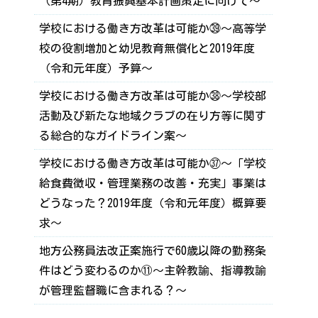
（第4期）教育振興基本計画策定に向けて～
学校における働き方改革は可能か㊴～高等学
校の役割増加と幼児教育無償化と2019年度
（令和元年度）予算～
学校における働き方改革は可能か㊳～学校部
活動及び新たな地域クラブの在り方等に関す
る総合的なガイドライン案～
学校における働き方改革は可能か㊲～「学校
給食費徴収・管理業務の改善・充実」事業は
どうなった？2019年度（令和元年度）概算要
求～
地方公務員法改正案施行で60歳以降の勤務条
件はどう変わるのか⑪～主幹教諭、指導教諭
が管理監督職に含まれる？～