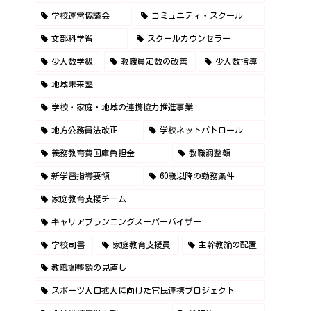
学校運営協議会
コミュニティ・スクール
文部科学省
スクールカウンセラー
少人数学級
教職員定数の改善
少人数指導
地域未来塾
学校・家庭・地域の連携協力推進事業
地方公務員法改正
学校ネットパトロール
義務教育費国庫負担金
教職調整額
新学習指導要領
60歳以降の勤務条件
家庭教育支援チーム
キャリアプランニングスーパーバイザー
学校司書
家庭教育支援員
主幹教諭の配置
教職調整額の見直し
スポーツ人口拡大に向けた官民連携プロジェクト