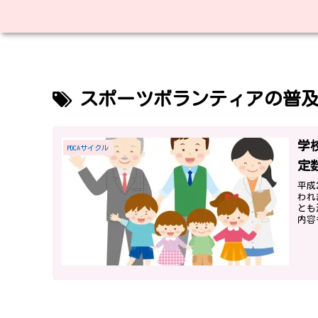
スポーツボランティアの普
学
PDCAサイクル
定
平成
われ
とも
内容