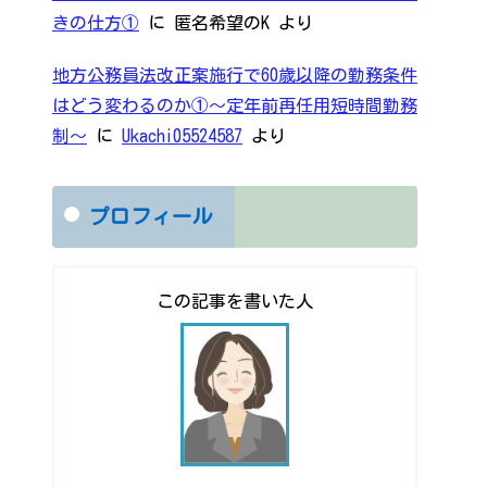
きの仕方①
に
匿名希望のK
より
地方公務員法改正案施行で60歳以降の勤務条件
はどう変わるのか①～定年前再任用短時間勤務
制～
に
Ukachi05524587
より
プロフィール
この記事を書いた人