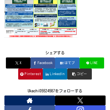
シェアする
X
Facebook
はてブ
LINE
Pinterest
LinkedIn
コピー
Ukachi05524587をフォローする