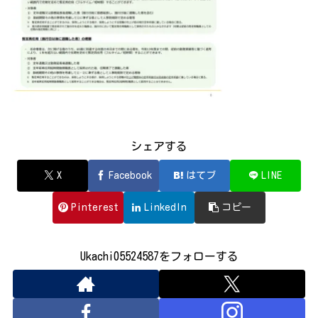
シェアする
X
Facebook
はてブ
LINE
Pinterest
LinkedIn
コピー
Ukachi05524587をフォローする