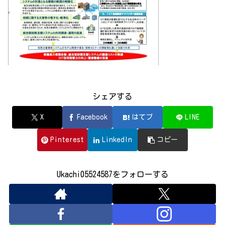
シェアする
X
Facebook
はてブ
LINE
Pinterest
LinkedIn
コピー
Ukachi05524587をフォローする