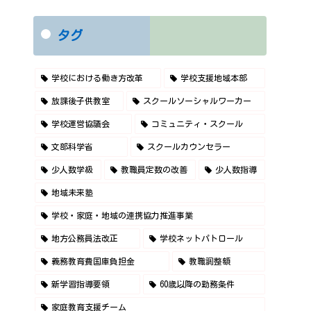
タグ
学校における働き方改革
学校支援地域本部
放課後子供教室
スクールソーシャルワーカー
学校運営協議会
コミュニティ・スクール
文部科学省
スクールカウンセラー
少人数学級
教職員定数の改善
少人数指導
地域未来塾
学校・家庭・地域の連携協力推進事業
地方公務員法改正
学校ネットパトロール
義務教育費国庫負担金
教職調整額
新学習指導要領
60歳以降の勤務条件
家庭教育支援チーム