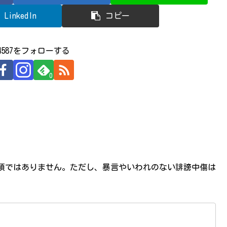
LinkedIn
コピー
524587をフォローする
0
必須ではありません。ただし、暴言やいわれのない誹謗中傷は