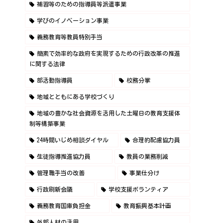
補習等のための指導員等派遣事業
学びのイノベーション事業
義務教育等教員特別手当
簡素で効率的な政府を実現するための行政改革の推進
に関する法律
部活動指導員
校務分掌
地域とともにある学校づくり
地域の豊かな社会資源を活用した土曜日の教育支援体
制等構築事業
24時間いじめ相談ダイヤル
合理的配慮協力員
生徒指導推進協力員
教員の業務削減
管理職手当の改善
事業仕分け
行政刷新会議
学校支援ボランティア
義務教育国庫負担金
教育振興基本計画
外部人材の活用