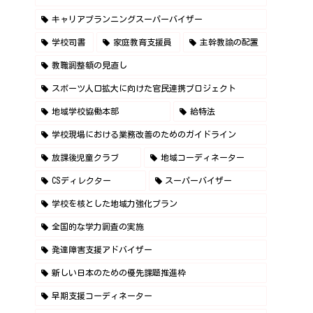
キャリアプランニングスーパーバイザー
学校司書
家庭教育支援員
主幹教諭の配置
教職調整額の見直し
スポーツ人口拡大に向けた官民連携プロジェクト
地域学校協働本部
給特法
学校現場における業務改善のためのガイドライン
放課後児童クラブ
地域コーディネーター
CSディレクター
スーパーバイザー
学校を核とした地域力強化プラン
全国的な学力調査の実施
発達障害支援アドバイザー
新しい日本のための優先課題推進枠
早期支援コーディネーター