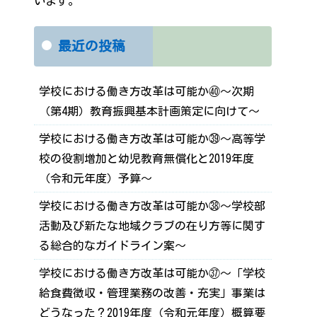
います。
最近の投稿
学校における働き方改革は可能か㊵～次期
（第4期）教育振興基本計画策定に向けて～
学校における働き方改革は可能か㊴～高等学
校の役割増加と幼児教育無償化と2019年度
（令和元年度）予算～
学校における働き方改革は可能か㊳～学校部
活動及び新たな地域クラブの在り方等に関す
る総合的なガイドライン案～
学校における働き方改革は可能か㊲～「学校
給食費徴収・管理業務の改善・充実」事業は
どうなった？2019年度（令和元年度）概算要