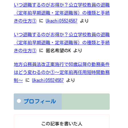
いつ退職するのがお得か？公立学校教員の退職
（定年前早期退職・定年退職等）の種類と手続
きの仕方①
に
Ukachi05524587
より
いつ退職するのがお得か？公立学校教員の退職
（定年前早期退職・定年退職等）の種類と手続
きの仕方①
に
匿名希望のK
より
地方公務員法改正案施行で60歳以降の勤務条件
はどう変わるのか①～定年前再任用短時間勤務
制～
に
Ukachi05524587
より
プロフィール
この記事を書いた人