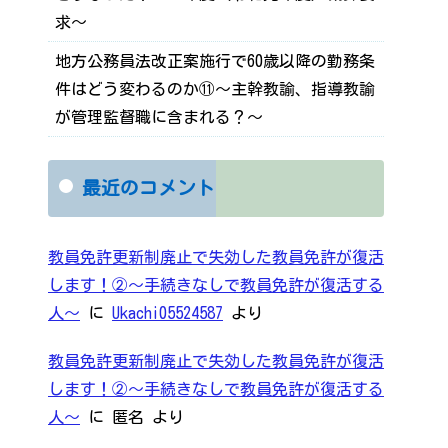
求～
地方公務員法改正案施行で60歳以降の勤務条
件はどう変わるのか⑪～主幹教諭、指導教諭
が管理監督職に含まれる？～
最近のコメント
教員免許更新制廃止で失効した教員免許が復活
します！②～手続きなしで教員免許が復活する
人～
に
Ukachi05524587
より
教員免許更新制廃止で失効した教員免許が復活
します！②～手続きなしで教員免許が復活する
人～
に
匿名
より