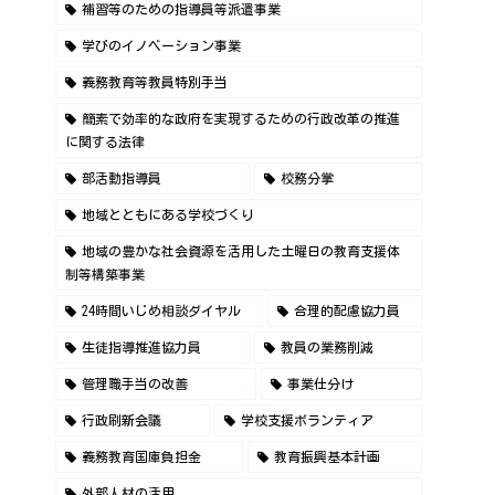
補習等のための指導員等派遣事業
学びのイノベーション事業
義務教育等教員特別手当
簡素で効率的な政府を実現するための行政改革の推進
に関する法律
部活動指導員
校務分掌
地域とともにある学校づくり
地域の豊かな社会資源を活用した土曜日の教育支援体
制等構築事業
24時間いじめ相談ダイヤル
合理的配慮協力員
生徒指導推進協力員
教員の業務削減
管理職手当の改善
事業仕分け
行政刷新会議
学校支援ボランティア
義務教育国庫負担金
教育振興基本計画
外部人材の活用