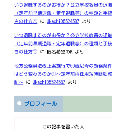
いつ退職するのがお得か？公立学校教員の退職
（定年前早期退職・定年退職等）の種類と手続
きの仕方①
に
Ukachi05524587
より
いつ退職するのがお得か？公立学校教員の退職
（定年前早期退職・定年退職等）の種類と手続
きの仕方①
に
匿名希望のK
より
地方公務員法改正案施行で60歳以降の勤務条件
はどう変わるのか①～定年前再任用短時間勤務
制～
に
Ukachi05524587
より
プロフィール
この記事を書いた人