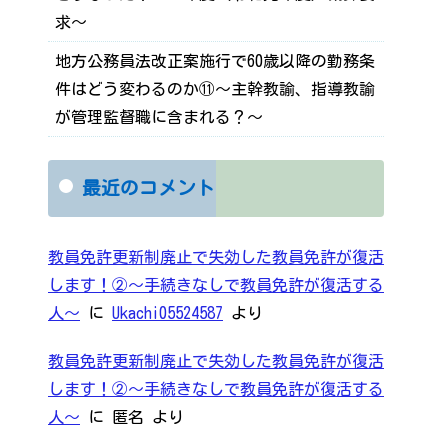
求～
地方公務員法改正案施行で60歳以降の勤務条
件はどう変わるのか⑪～主幹教諭、指導教諭
が管理監督職に含まれる？～
最近のコメント
教員免許更新制廃止で失効した教員免許が復活
します！②～手続きなしで教員免許が復活する
人～
に
Ukachi05524587
より
教員免許更新制廃止で失効した教員免許が復活
します！②～手続きなしで教員免許が復活する
人～
に
匿名
より