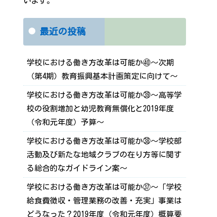
います。
最近の投稿
学校における働き方改革は可能か㊵～次期
（第4期）教育振興基本計画策定に向けて～
学校における働き方改革は可能か㊴～高等学
校の役割増加と幼児教育無償化と2019年度
（令和元年度）予算～
学校における働き方改革は可能か㊳～学校部
活動及び新たな地域クラブの在り方等に関す
る総合的なガイドライン案～
学校における働き方改革は可能か㊲～「学校
給食費徴収・管理業務の改善・充実」事業は
どうなった？2019年度（令和元年度）概算要