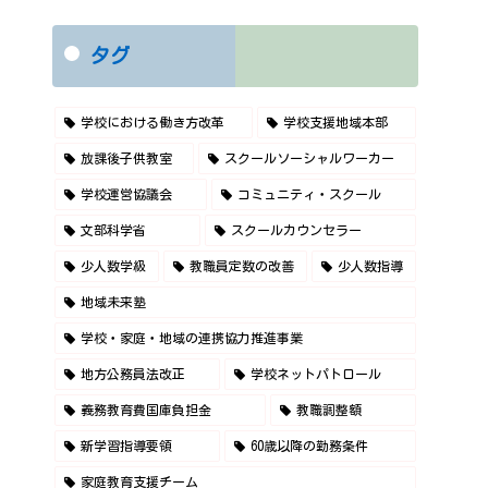
タグ
学校における働き方改革
学校支援地域本部
放課後子供教室
スクールソーシャルワーカー
学校運営協議会
コミュニティ・スクール
文部科学省
スクールカウンセラー
少人数学級
教職員定数の改善
少人数指導
地域未来塾
学校・家庭・地域の連携協力推進事業
地方公務員法改正
学校ネットパトロール
義務教育費国庫負担金
教職調整額
新学習指導要領
60歳以降の勤務条件
家庭教育支援チーム