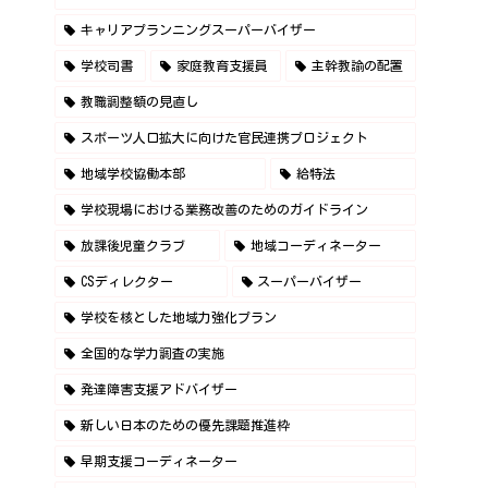
キャリアプランニングスーパーバイザー
学校司書
家庭教育支援員
主幹教諭の配置
教職調整額の見直し
スポーツ人口拡大に向けた官民連携プロジェクト
地域学校協働本部
給特法
学校現場における業務改善のためのガイドライン
放課後児童クラブ
地域コーディネーター
CSディレクター
スーパーバイザー
学校を核とした地域力強化プラン
全国的な学力調査の実施
発達障害支援アドバイザー
新しい日本のための優先課題推進枠
早期支援コーディネーター