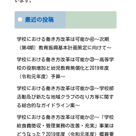
います。
最近の投稿
学校における働き方改革は可能か㊵～次期
（第4期）教育振興基本計画策定に向けて～
学校における働き方改革は可能か㊴～高等学
校の役割増加と幼児教育無償化と2019年度
（令和元年度）予算～
学校における働き方改革は可能か㊳～学校部
活動及び新たな地域クラブの在り方等に関す
る総合的なガイドライン案～
学校における働き方改革は可能か㊲～「学校
給食費徴収・管理業務の改善・充実」事業は
どうなった？2019年度（令和元年度）概算要