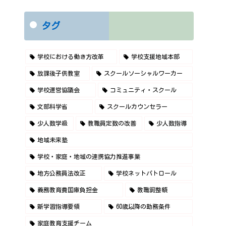
タグ
学校における働き方改革
学校支援地域本部
放課後子供教室
スクールソーシャルワーカー
学校運営協議会
コミュニティ・スクール
文部科学省
スクールカウンセラー
少人数学級
教職員定数の改善
少人数指導
地域未来塾
学校・家庭・地域の連携協力推進事業
地方公務員法改正
学校ネットパトロール
義務教育費国庫負担金
教職調整額
新学習指導要領
60歳以降の勤務条件
家庭教育支援チーム