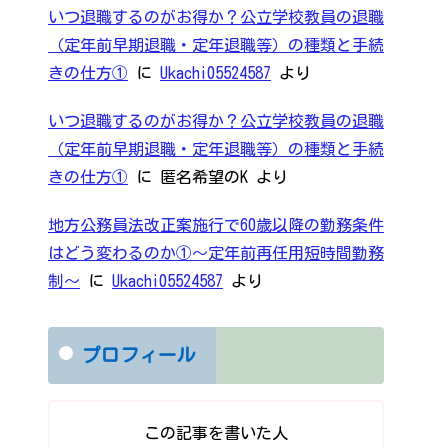
いつ退職するのがお得か？公立学校教員の退職
（定年前早期退職・定年退職等）の種類と手続
きの仕方①
に
Ukachi05524587
より
いつ退職するのがお得か？公立学校教員の退職
（定年前早期退職・定年退職等）の種類と手続
きの仕方①
に
匿名希望のK
より
地方公務員法改正案施行で60歳以降の勤務条件
はどう変わるのか①～定年前再任用短時間勤務
制～
に
Ukachi05524587
より
プロフィール
この記事を書いた人