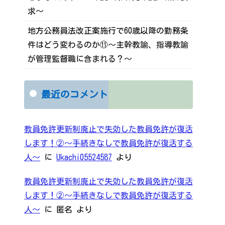
求～
地方公務員法改正案施行で60歳以降の勤務条
件はどう変わるのか⑪～主幹教諭、指導教諭
が管理監督職に含まれる？～
最近のコメント
教員免許更新制廃止で失効した教員免許が復活
します！②～手続きなしで教員免許が復活する
人～
に
Ukachi05524587
より
教員免許更新制廃止で失効した教員免許が復活
します！②～手続きなしで教員免許が復活する
人～
に
匿名
より