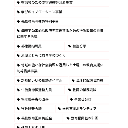
補習等のための指導員等派遣事業
学びのイノベーション事業
義務教育等教員特別手当
簡素で効率的な政府を実現するための行政改革の推進
に関する法律
部活動指導員
校務分掌
地域とともにある学校づくり
地域の豊かな社会資源を活用した土曜日の教育支援体
制等構築事業
24時間いじめ相談ダイヤル
合理的配慮協力員
生徒指導推進協力員
教員の業務削減
管理職手当の改善
事業仕分け
行政刷新会議
学校支援ボランティア
義務教育国庫負担金
教育振興基本計画
外部人材の活用