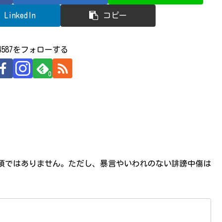
LinkedIn
コピー
524587をフォローする
0
必須ではありません。ただし、暴言やいわれのない誹謗中傷は