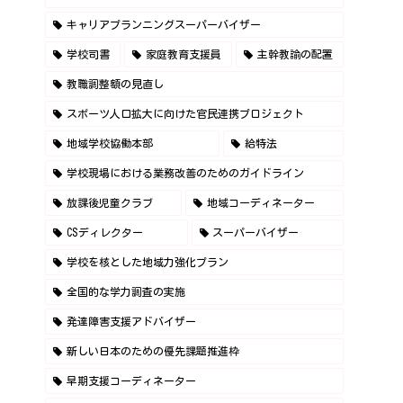
キャリアプランニングスーパーバイザー
学校司書
家庭教育支援員
主幹教諭の配置
教職調整額の見直し
スポーツ人口拡大に向けた官民連携プロジェクト
地域学校協働本部
給特法
学校現場における業務改善のためのガイドライン
放課後児童クラブ
地域コーディネーター
CSディレクター
スーパーバイザー
学校を核とした地域力強化プラン
全国的な学力調査の実施
発達障害支援アドバイザー
新しい日本のための優先課題推進枠
早期支援コーディネーター