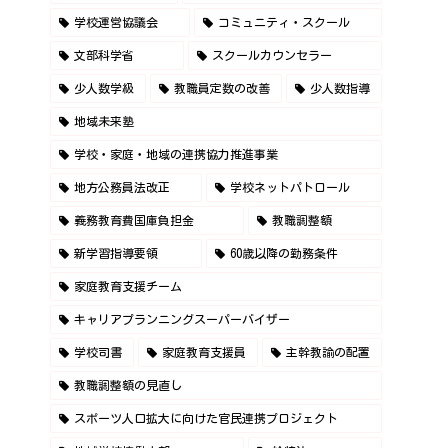
学校運営協議会
コミュニティ・スクール
文部科学省
スクールカウンセラー
少人数学級
教職員定数の改善
少人数指導
地域未来塾
学校・家庭・地域の連携協力推進事業
地方公務員法改正
学校ネットパトロール
義務教育費国庫負担金
教職調整額
新学習指導要領
60歳以降の勤務条件
家庭教育支援チーム
キャリアプランニングスーパーバイザー
学校司書
家庭教育支援員
主幹教諭の配置
教職調整額の見直し
スポーツ人口拡大に向けた官民連携プロジェクト