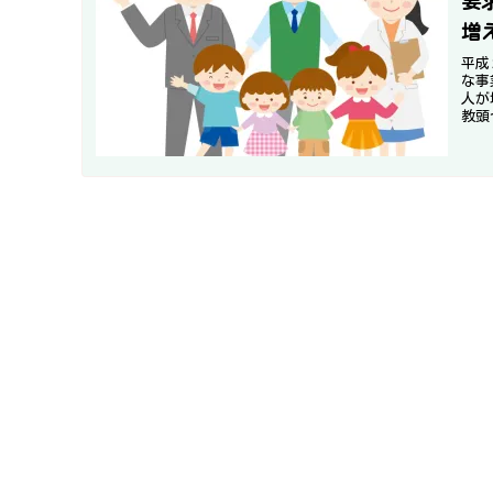
要
増
平成
な事
人が
教頭