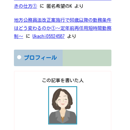
きの仕方①
に
匿名希望のK
より
地方公務員法改正案施行で60歳以降の勤務条件
はどう変わるのか①～定年前再任用短時間勤務
制～
に
Ukachi05524587
より
プロフィール
この記事を書いた人