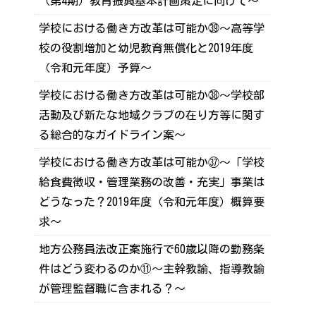
（第4期）教育振興基本計画策定に向けて～
学校における働き方改革は可能か㊴～高等学
校の役割増加と幼児教育無償化と2019年度
（令和元年度）予算～
学校における働き方改革は可能か㊳～学校部
活動及び新たな地域クラブの在り方等に関す
る総合的なガイドライン案～
学校における働き方改革は可能か㊲～「学校
給食費徴収・管理業務の改善・充実」事業は
どうなった？2019年度（令和元年度）概算要
求～
地方公務員法改正案施行で60歳以降の勤務条
件はどう変わるのか⑪～主幹教諭、指導教諭
が管理監督職に含まれる？～