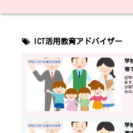
ICT活用教育アドバイザー
学
学校における働き方改革
等
近年
ます
が研
めの
でし
学
学校における働き方改革