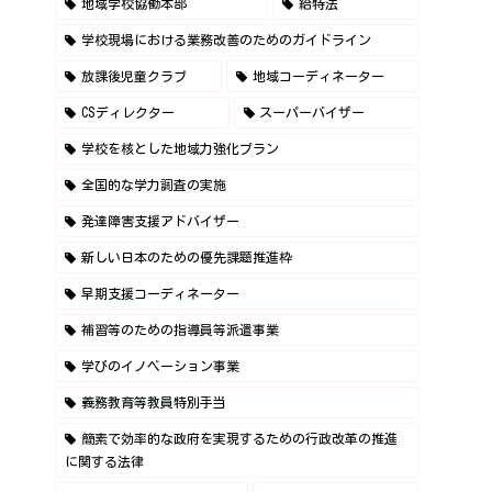
地域学校協働本部
給特法
学校現場における業務改善のためのガイドライン
放課後児童クラブ
地域コーディネーター
CSディレクター
スーパーバイザー
学校を核とした地域力強化プラン
全国的な学力調査の実施
発達障害支援アドバイザー
新しい日本のための優先課題推進枠
早期支援コーディネーター
補習等のための指導員等派遣事業
学びのイノベーション事業
義務教育等教員特別手当
簡素で効率的な政府を実現するための行政改革の推進
に関する法律