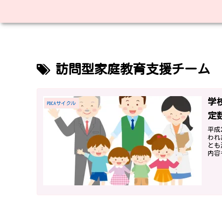
訪問型家庭教育支援チーム
学
PDCAサイクル
定
平成
われ
とも
内容