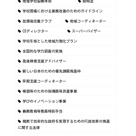
地域学校協働本部
給特法
学校現場における業務改善のためのガイドライン
放課後児童クラブ
地域コーディネーター
CSディレクター
スーパーバイザー
学校を核とした地域力強化プラン
全国的な学力調査の実施
発達障害支援アドバイザー
新しい日本のための優先課題推進枠
早期支援コーディネーター
補習等のための指導員等派遣事業
学びのイノベーション事業
義務教育等教員特別手当
簡素で効率的な政府を実現するための行政改革の推進
に関する法律