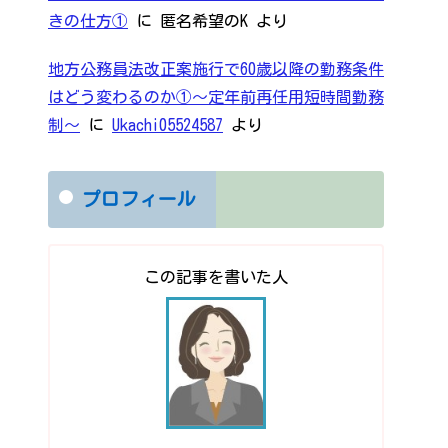
きの仕方①
に
匿名希望のK
より
地方公務員法改正案施行で60歳以降の勤務条件
はどう変わるのか①～定年前再任用短時間勤務
制～
に
Ukachi05524587
より
プロフィール
この記事を書いた人