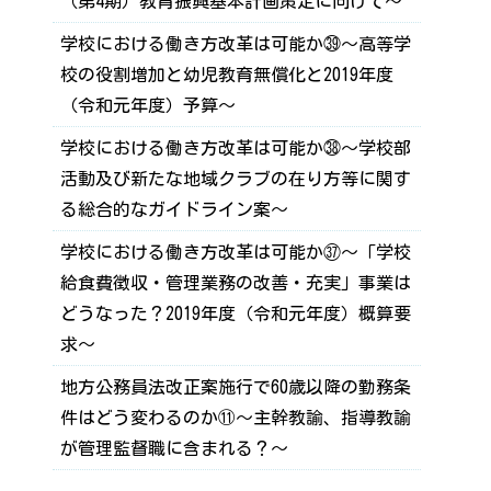
（第4期）教育振興基本計画策定に向けて～
学校における働き方改革は可能か㊴～高等学
校の役割増加と幼児教育無償化と2019年度
（令和元年度）予算～
学校における働き方改革は可能か㊳～学校部
活動及び新たな地域クラブの在り方等に関す
る総合的なガイドライン案～
学校における働き方改革は可能か㊲～「学校
給食費徴収・管理業務の改善・充実」事業は
どうなった？2019年度（令和元年度）概算要
求～
地方公務員法改正案施行で60歳以降の勤務条
件はどう変わるのか⑪～主幹教諭、指導教諭
が管理監督職に含まれる？～