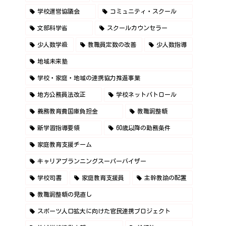
学校運営協議会
コミュニティ・スクール
文部科学省
スクールカウンセラー
少人数学級
教職員定数の改善
少人数指導
地域未来塾
学校・家庭・地域の連携協力推進事業
地方公務員法改正
学校ネットパトロール
義務教育費国庫負担金
教職調整額
新学習指導要領
60歳以降の勤務条件
家庭教育支援チーム
キャリアプランニングスーパーバイザー
学校司書
家庭教育支援員
主幹教諭の配置
教職調整額の見直し
スポーツ人口拡大に向けた官民連携プロジェクト