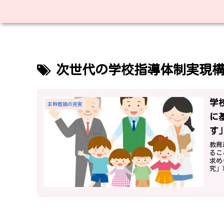
次世代の学校指導体制実現
学
主幹教諭の充実
に
す
教育
るこ
求め
究」
が必