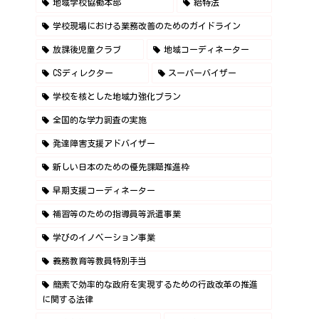
地域学校協働本部
給特法
学校現場における業務改善のためのガイドライン
放課後児童クラブ
地域コーディネーター
CSディレクター
スーパーバイザー
学校を核とした地域力強化プラン
全国的な学力調査の実施
発達障害支援アドバイザー
新しい日本のための優先課題推進枠
早期支援コーディネーター
補習等のための指導員等派遣事業
学びのイノベーション事業
義務教育等教員特別手当
簡素で効率的な政府を実現するための行政改革の推進
に関する法律