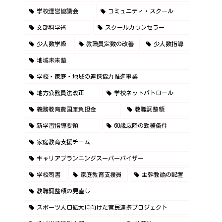
学校運営協議会
コミュニティ・スクール
文部科学省
スクールカウンセラー
少人数学級
教職員定数の改善
少人数指導
地域未来塾
学校・家庭・地域の連携協力推進事業
地方公務員法改正
学校ネットパトロール
義務教育費国庫負担金
教職調整額
新学習指導要領
60歳以降の勤務条件
家庭教育支援チーム
キャリアプランニングスーパーバイザー
学校司書
家庭教育支援員
主幹教諭の配置
教職調整額の見直し
スポーツ人口拡大に向けた官民連携プロジェクト