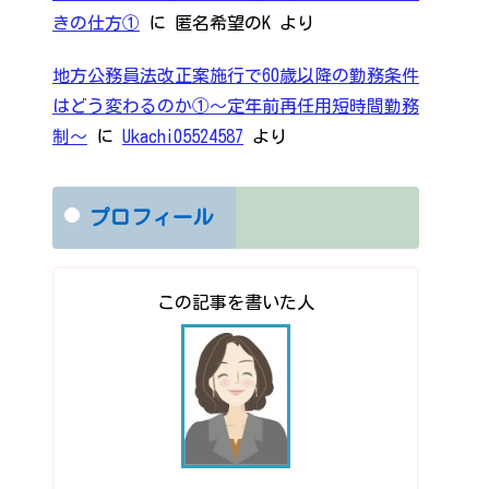
きの仕方①
に
匿名希望のK
より
地方公務員法改正案施行で60歳以降の勤務条件
はどう変わるのか①～定年前再任用短時間勤務
制～
に
Ukachi05524587
より
プロフィール
この記事を書いた人