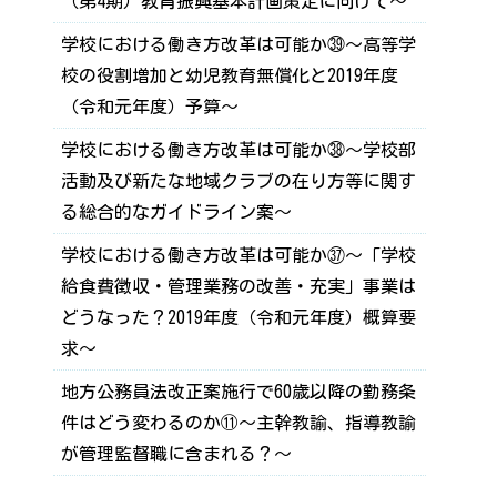
（第4期）教育振興基本計画策定に向けて～
学校における働き方改革は可能か㊴～高等学
校の役割増加と幼児教育無償化と2019年度
（令和元年度）予算～
学校における働き方改革は可能か㊳～学校部
活動及び新たな地域クラブの在り方等に関す
る総合的なガイドライン案～
学校における働き方改革は可能か㊲～「学校
給食費徴収・管理業務の改善・充実」事業は
どうなった？2019年度（令和元年度）概算要
求～
地方公務員法改正案施行で60歳以降の勤務条
件はどう変わるのか⑪～主幹教諭、指導教諭
が管理監督職に含まれる？～