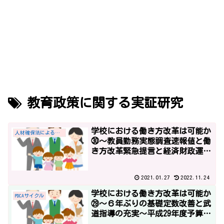
教育政策に関する実証研究
学校における働き方改革は可能か
人材確保法による教員給与の優遇措置
㉚～教員勤務実態調査速報値と働
き方改革緊急提言と経済財政運営
と改革の基本方針2017～
2021.01.27
2022.11.24
学校における働き方改革は可能か
PDCAサイクル
㉙～６年ぶりの基礎定数改善と武
道指導の充実～平成29年度予算2
～