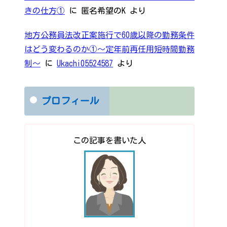
きの仕方①
に
匿名希望のK
より
地方公務員法改正案施行で60歳以降の勤務条件
はどう変わるのか①～定年前再任用短時間勤務
制～
に
Ukachi05524587
より
プロフィール
この記事を書いた人