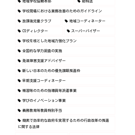
地域学校協働本部
給特法
学校現場における業務改善のためのガイドライン
放課後児童クラブ
地域コーディネーター
CSディレクター
スーパーバイザー
学校を核とした地域力強化プラン
全国的な学力調査の実施
発達障害支援アドバイザー
新しい日本のための優先課題推進枠
早期支援コーディネーター
補習等のための指導員等派遣事業
学びのイノベーション事業
義務教育等教員特別手当
簡素で効率的な政府を実現するための行政改革の推進
に関する法律