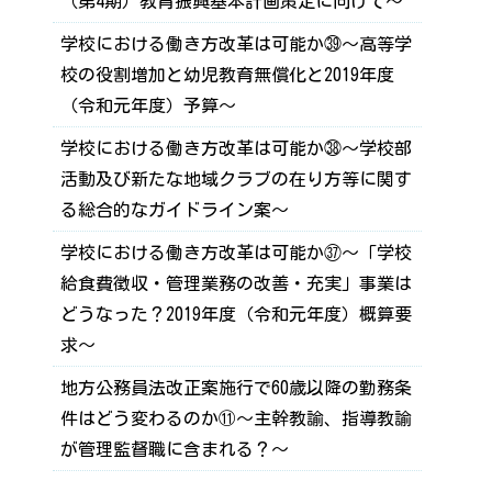
（第4期）教育振興基本計画策定に向けて～
学校における働き方改革は可能か㊴～高等学
校の役割増加と幼児教育無償化と2019年度
（令和元年度）予算～
学校における働き方改革は可能か㊳～学校部
活動及び新たな地域クラブの在り方等に関す
る総合的なガイドライン案～
学校における働き方改革は可能か㊲～「学校
給食費徴収・管理業務の改善・充実」事業は
どうなった？2019年度（令和元年度）概算要
求～
地方公務員法改正案施行で60歳以降の勤務条
件はどう変わるのか⑪～主幹教諭、指導教諭
が管理監督職に含まれる？～