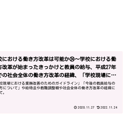
校における働き方改革は可能か㉔～学校における働
方改革が始まったきっかけと教員の給与、平成27年
での社会全体の働き方改革の経緯、「学校現場にお
る業務改善のためのガイドライン」～
校現場における業務改善のためのガイドライン」「今後の教員給与の
方について」や給特法や教職調整額や社会全体の働き方改革の経緯に
て。
2020.11.27
2022.11.24