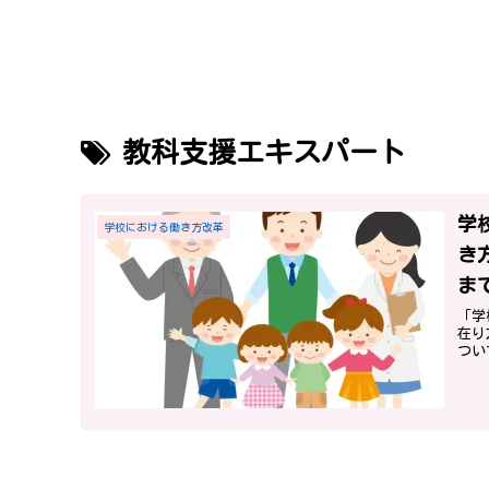
教科支援エキスパート
学
学校における働き方改革
き
ま
け
「学
在り
つい