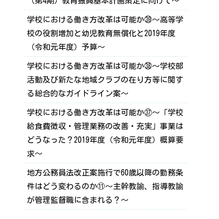
（第4期）教育振興基本計画策定に向けて～
学校における働き方改革は可能か㊴～高等学
校の役割増加と幼児教育無償化と2019年度
（令和元年度）予算～
学校における働き方改革は可能か㊳～学校部
活動及び新たな地域クラブの在り方等に関す
る総合的なガイドライン案～
学校における働き方改革は可能か㊲～「学校
給食費徴収・管理業務の改善・充実」事業は
どうなった？2019年度（令和元年度）概算要
求～
地方公務員法改正案施行で60歳以降の勤務条
件はどう変わるのか⑪～主幹教諭、指導教諭
が管理監督職に含まれる？～