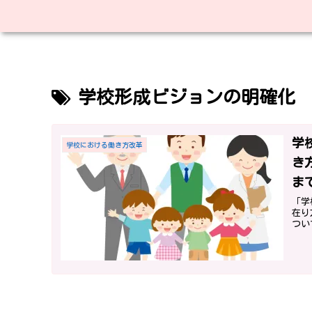
学校形成ビジョンの明確化
学
学校における働き方改革
き
ま
け
「学
在り
つい