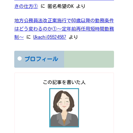
きの仕方①
に
匿名希望のK
より
地方公務員法改正案施行で60歳以降の勤務条件
はどう変わるのか①～定年前再任用短時間勤務
制～
に
Ukachi05524587
より
プロフィール
この記事を書いた人