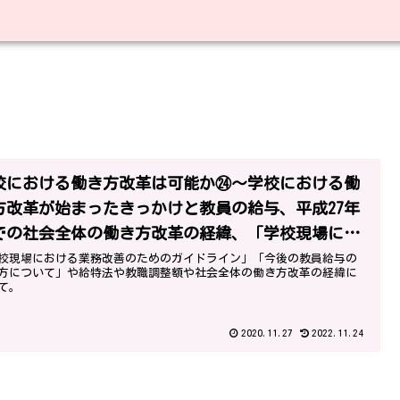
校における働き方改革は可能か㉔～学校における働
方改革が始まったきっかけと教員の給与、平成27年
での社会全体の働き方改革の経緯、「学校現場にお
る業務改善のためのガイドライン」～
校現場における業務改善のためのガイドライン」「今後の教員給与の
方について」や給特法や教職調整額や社会全体の働き方改革の経緯に
て。
2020.11.27
2022.11.24