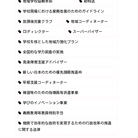
地域学校協働本部
給特法
学校現場における業務改善のためのガイドライン
放課後児童クラブ
地域コーディネーター
CSディレクター
スーパーバイザー
学校を核とした地域力強化プラン
全国的な学力調査の実施
発達障害支援アドバイザー
新しい日本のための優先課題推進枠
早期支援コーディネーター
補習等のための指導員等派遣事業
学びのイノベーション事業
義務教育等教員特別手当
簡素で効率的な政府を実現するための行政改革の推進
に関する法律