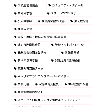
学校運営協議会
コミュニティ・スクール
文部科学省
スクールカウンセラー
少人数学級
教職員定数の改善
少人数指導
地域未来塾
学校・家庭・地域の連携協力推進事業
地方公務員法改正
学校ネットパトロール
義務教育費国庫負担金
教職調整額
新学習指導要領
60歳以降の勤務条件
家庭教育支援チーム
キャリアプランニングスーパーバイザー
学校司書
家庭教育支援員
主幹教諭の配置
教職調整額の見直し
スポーツ人口拡大に向けた官民連携プロジェクト