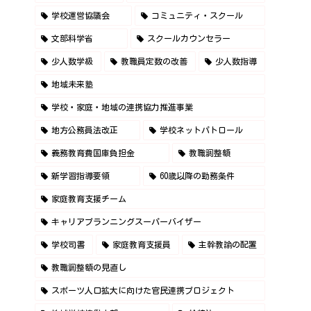
学校運営協議会
コミュニティ・スクール
文部科学省
スクールカウンセラー
少人数学級
教職員定数の改善
少人数指導
地域未来塾
学校・家庭・地域の連携協力推進事業
地方公務員法改正
学校ネットパトロール
義務教育費国庫負担金
教職調整額
新学習指導要領
60歳以降の勤務条件
家庭教育支援チーム
キャリアプランニングスーパーバイザー
学校司書
家庭教育支援員
主幹教諭の配置
教職調整額の見直し
スポーツ人口拡大に向けた官民連携プロジェクト