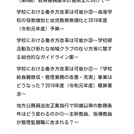
（第4期）教育振興基本計画策定に向けて～
学校における働き方改革は可能か㊴～高等学
校の役割増加と幼児教育無償化と2019年度
（令和元年度）予算～
学校における働き方改革は可能か㊳～学校部
活動及び新たな地域クラブの在り方等に関す
る総合的なガイドライン案～
学校における働き方改革は可能か㊲～「学校
給食費徴収・管理業務の改善・充実」事業は
どうなった？2019年度（令和元年度）概算要
求～
地方公務員法改正案施行で60歳以降の勤務条
件はどう変わるのか⑪～主幹教諭、指導教諭
が管理監督職に含まれる？～