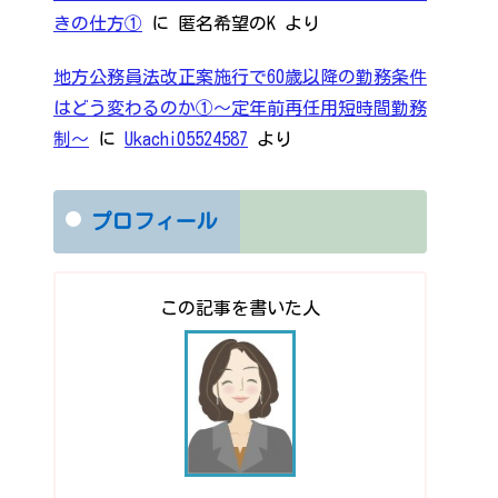
きの仕方①
に
匿名希望のK
より
地方公務員法改正案施行で60歳以降の勤務条件
はどう変わるのか①～定年前再任用短時間勤務
制～
に
Ukachi05524587
より
プロフィール
この記事を書いた人