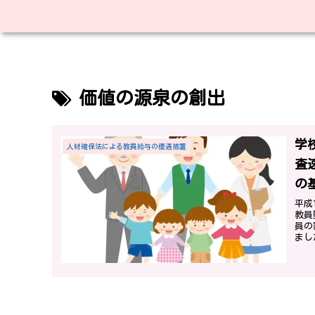
価値の源泉の創出
学
人材確保法による教員給与の優遇措置
査
の
平成
教員
員の
まし
いこ