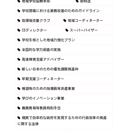
地域学校協働本部
給特法
学校現場における業務改善のためのガイドライン
放課後児童クラブ
地域コーディネーター
CSディレクター
スーパーバイザー
学校を核とした地域力強化プラン
全国的な学力調査の実施
発達障害支援アドバイザー
新しい日本のための優先課題推進枠
早期支援コーディネーター
補習等のための指導員等派遣事業
学びのイノベーション事業
義務教育等教員特別手当
簡素で効率的な政府を実現するための行政改革の推進
に関する法律