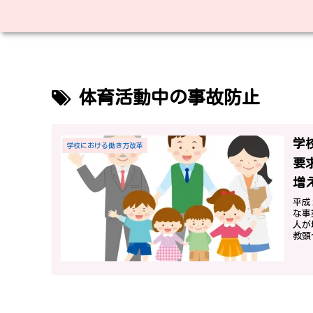
体育活動中の事故防止
学
学校における働き方改革
要
増
平成
な事
人が
教頭