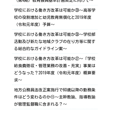
（第4期）教育振興基本計画策定に向けて～
学校における働き方改革は可能か㊴～高等学
校の役割増加と幼児教育無償化と2019年度
（令和元年度）予算～
学校における働き方改革は可能か㊳～学校部
活動及び新たな地域クラブの在り方等に関す
る総合的なガイドライン案～
学校における働き方改革は可能か㊲～「学校
給食費徴収・管理業務の改善・充実」事業は
どうなった？2019年度（令和元年度）概算要
求～
地方公務員法改正案施行で60歳以降の勤務条
件はどう変わるのか⑪～主幹教諭、指導教諭
が管理監督職に含まれる？～