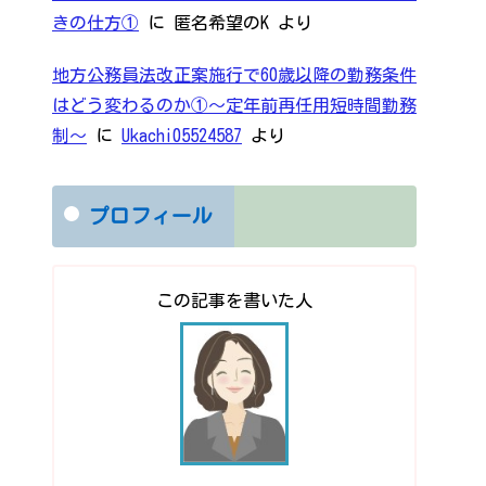
きの仕方①
に
匿名希望のK
より
地方公務員法改正案施行で60歳以降の勤務条件
はどう変わるのか①～定年前再任用短時間勤務
制～
に
Ukachi05524587
より
プロフィール
この記事を書いた人