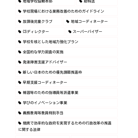
地域学校協働本部
給特法
学校現場における業務改善のためのガイドライン
放課後児童クラブ
地域コーディネーター
CSディレクター
スーパーバイザー
学校を核とした地域力強化プラン
全国的な学力調査の実施
発達障害支援アドバイザー
新しい日本のための優先課題推進枠
早期支援コーディネーター
補習等のための指導員等派遣事業
学びのイノベーション事業
義務教育等教員特別手当
簡素で効率的な政府を実現するための行政改革の推進
に関する法律