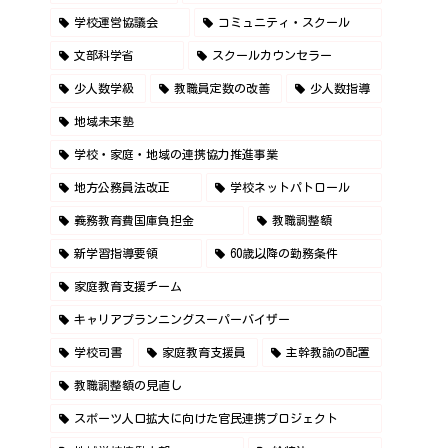
学校運営協議会
コミュニティ・スクール
文部科学省
スクールカウンセラー
少人数学級
教職員定数の改善
少人数指導
地域未来塾
学校・家庭・地域の連携協力推進事業
地方公務員法改正
学校ネットパトロール
義務教育費国庫負担金
教職調整額
新学習指導要領
60歳以降の勤務条件
家庭教育支援チーム
キャリアプランニングスーパーバイザー
学校司書
家庭教育支援員
主幹教諭の配置
教職調整額の見直し
スポーツ人口拡大に向けた官民連携プロジェクト