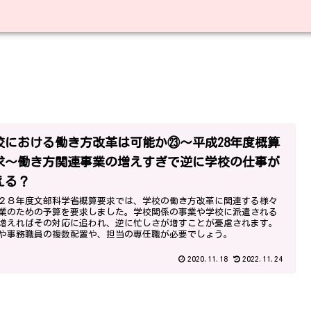
校における働き方改革は可能か㉓～平成28年度概算
求～働き方関連事業の増えすぎで逆に学校の仕事が
える？
２８年度文部科学省概算要求では、学校の働き方改革に関連する様々
業のための予算を要求しました。学校関係の事業や学校に派遣される
増えればその対応に追われ、逆に忙しさが増すことが憂慮されます。
や事務職員の複数配置や、担当の専任職が必要でしょう。
2020.11.18
2022.11.24