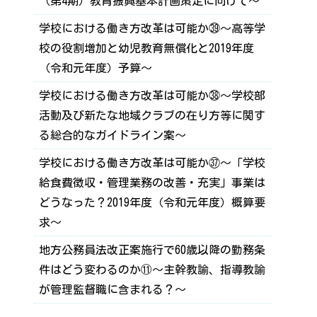
（第4期）教育振興基本計画策定に向けて～
学校における働き方改革は可能か㊴～高等学
校の役割増加と幼児教育無償化と2019年度
（令和元年度）予算～
学校における働き方改革は可能か㊳～学校部
活動及び新たな地域クラブの在り方等に関す
る総合的なガイドライン案～
学校における働き方改革は可能か㊲～「学校
給食費徴収・管理業務の改善・充実」事業は
どうなった？2019年度（令和元年度）概算要
求～
地方公務員法改正案施行で60歳以降の勤務条
件はどう変わるのか⑪～主幹教諭、指導教諭
が管理監督職に含まれる？～