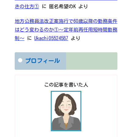
きの仕方①
に
匿名希望のK
より
地方公務員法改正案施行で60歳以降の勤務条件
はどう変わるのか①～定年前再任用短時間勤務
制～
に
Ukachi05524587
より
プロフィール
この記事を書いた人