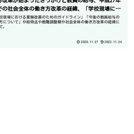
方改革が始まったきっかけと教員の給与、平成27年
での社会全体の働き方改革の経緯、「学校現場にお
る業務改善のためのガイドライン」～
校現場における業務改善のためのガイドライン」「今後の教員給与の
方について」や給特法や教職調整額や社会全体の働き方改革の経緯に
て。
2020.11.27
2022.11.24