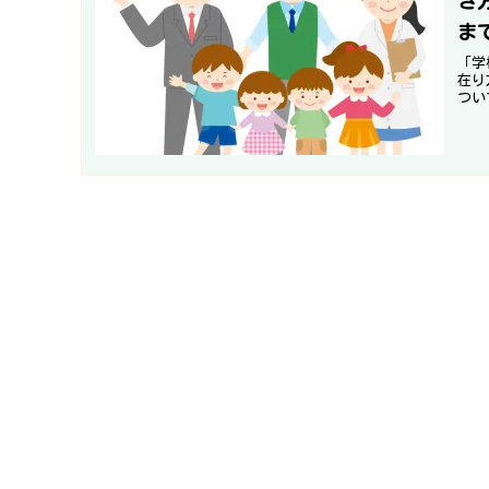
き
ま
け
「学
在り
つい