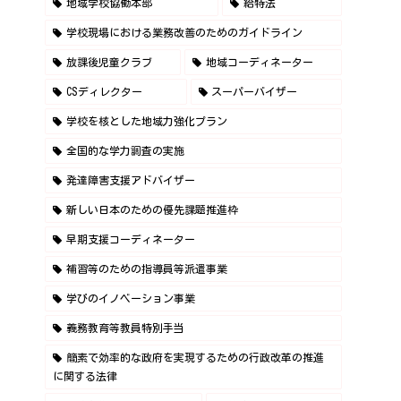
地域学校協働本部
給特法
学校現場における業務改善のためのガイドライン
放課後児童クラブ
地域コーディネーター
CSディレクター
スーパーバイザー
学校を核とした地域力強化プラン
全国的な学力調査の実施
発達障害支援アドバイザー
新しい日本のための優先課題推進枠
早期支援コーディネーター
補習等のための指導員等派遣事業
学びのイノベーション事業
義務教育等教員特別手当
簡素で効率的な政府を実現するための行政改革の推進
に関する法律