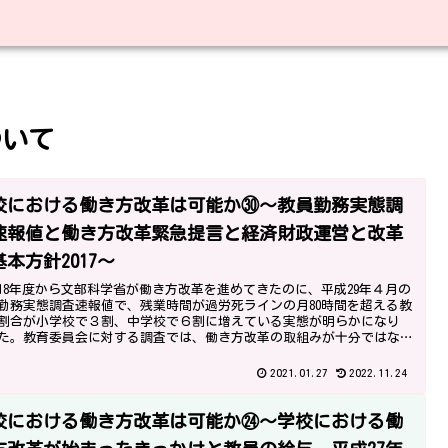
ついて
校における働き方改革は可能か㉚～教員勤務実態調
速報値と働き方改革緊急提言と経済財政運営と改革
基本方針2017～
18年度から文部科学省が働き方改革を進めてきたのに、平成29年４月の
勤務実態調査速報値で、残業時間が過労死ラインの月80時間を超える教
割合が小学校で３割、中学校で６割に増えている実態が明らかになり
た。教育委員会に対する調査では、働き方改革の取組みが十分ではな
とも分かりました。
2021.01.27
2022.11.24
校における働き方改革は可能か㉔～学校における働