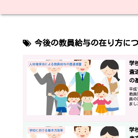
今後の教員給与の在り方に
学
人材確保法による教員給与の優遇措置
査
の
平成
教員
員の
まし
いこ
学
学校における働き方改革