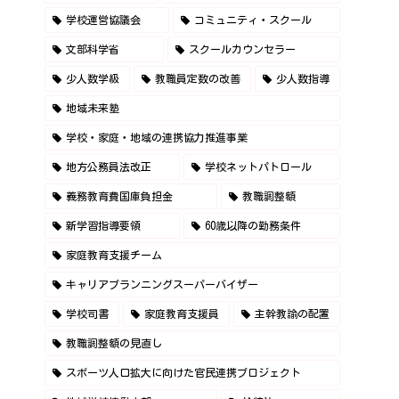
学校運営協議会
コミュニティ・スクール
文部科学省
スクールカウンセラー
少人数学級
教職員定数の改善
少人数指導
地域未来塾
学校・家庭・地域の連携協力推進事業
地方公務員法改正
学校ネットパトロール
義務教育費国庫負担金
教職調整額
新学習指導要領
60歳以降の勤務条件
家庭教育支援チーム
キャリアプランニングスーパーバイザー
学校司書
家庭教育支援員
主幹教諭の配置
教職調整額の見直し
スポーツ人口拡大に向けた官民連携プロジェクト