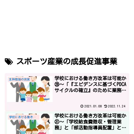
スポーツ産業の成長促進事業
学校における働き方改革は可能か
主幹教諭の充実
㉘～「『エビデンスに基づくPDCA
サイクルの確立』のために業務が
増えます」平成29年度予算１～
2021.01.08
2022.11.24
学校における働き方改革は可能か
学校における働き方改革
㉛～「学校給食費徴収・管理業
務」と「部活動指導員配置」と平
成30年度概算要求～