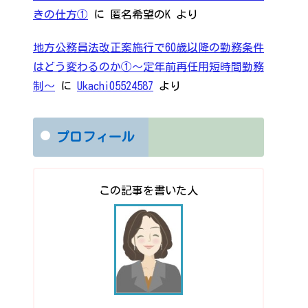
きの仕方①
に
匿名希望のK
より
地方公務員法改正案施行で60歳以降の勤務条件
はどう変わるのか①～定年前再任用短時間勤務
制～
に
Ukachi05524587
より
プロフィール
この記事を書いた人