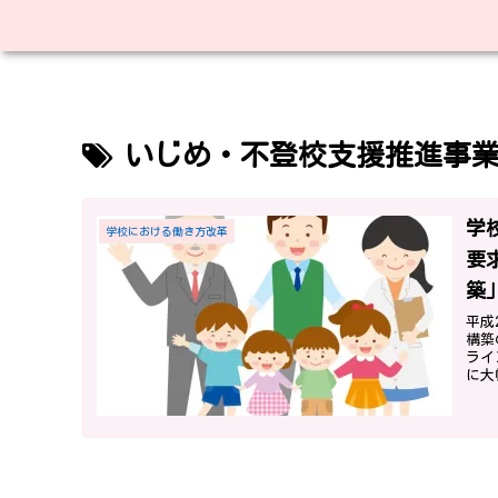
いじめ・不登校支援推進事
学
学校における働き方改革
要
築
職
平成
構築
ライ
に大
の改