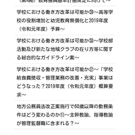
（第4期）教育振興基本計画策定に向けて～
学校における働き方改革は可能か㊴～高等学
校の役割増加と幼児教育無償化と2019年度
（令和元年度）予算～
学校における働き方改革は可能か㊳～学校部
活動及び新たな地域クラブの在り方等に関す
る総合的なガイドライン案～
学校における働き方改革は可能か㊲～「学校
給食費徴収・管理業務の改善・充実」事業は
どうなった？2019年度（令和元年度）概算要
求～
地方公務員法改正案施行で60歳以降の勤務条
件はどう変わるのか⑪～主幹教諭、指導教諭
が管理監督職に含まれる？～