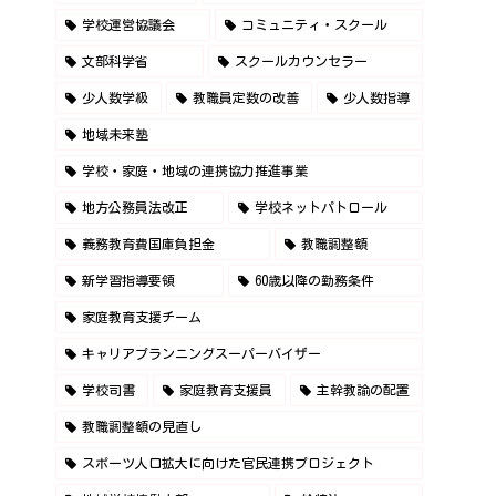
学校運営協議会
コミュニティ・スクール
文部科学省
スクールカウンセラー
少人数学級
教職員定数の改善
少人数指導
地域未来塾
学校・家庭・地域の連携協力推進事業
地方公務員法改正
学校ネットパトロール
義務教育費国庫負担金
教職調整額
新学習指導要領
60歳以降の勤務条件
家庭教育支援チーム
キャリアプランニングスーパーバイザー
学校司書
家庭教育支援員
主幹教諭の配置
教職調整額の見直し
スポーツ人口拡大に向けた官民連携プロジェクト