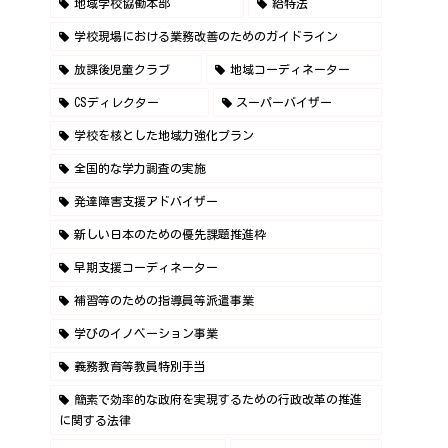
地域学校協働本部
給特法
学校現場における業務改善のためのガイドライン
放課後児童クラブ
地域コーディネーター
CSディレクター
スーパーバイザー
学校を核とした地域力強化プラン
全国的な学力調査の実施
発達障害支援アドバイザー
新しい日本のための優先課題推進枠
早期支援コーディネーター
補習等のための指導員等派遣事業
学びのイノベーション事業
義務教育等教員特別手当
簡素で効率的な政府を実現するための行政改革の推進
に関する法律