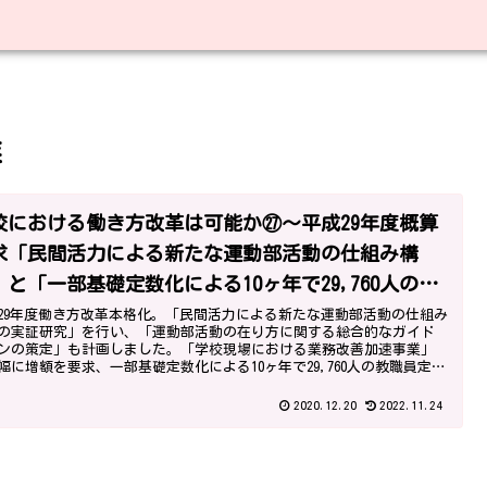
業
校における働き方改革は可能か㉗～平成29年度概算
求「民間活力による新たな運動部活動の仕組み構
」と「一部基礎定数化による10ヶ年で29,760人の教
員定数の改善計画」～
29年度働き方改革本格化。「民間活力による新たな運動部活動の仕組み
の実証研究」を行い、「運動部活動の在り方に関する総合的なガイド
ンの策定」も計画しました。「学校現場における業務改善加速事業」
幅に増額を要求、一部基礎定数化による10ヶ年で29,760人の教職員定数
善計画も要求しました。
2020.12.20
2022.11.24