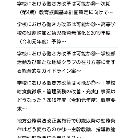
学校における働き方改革は可能か㊵～次期
（第4期）教育振興基本計画策定に向けて～
学校における働き方改革は可能か㊴～高等学
校の役割増加と幼児教育無償化と2019年度
（令和元年度）予算～
学校における働き方改革は可能か㊳～学校部
活動及び新たな地域クラブの在り方等に関す
る総合的なガイドライン案～
学校における働き方改革は可能か㊲～「学校
給食費徴収・管理業務の改善・充実」事業は
どうなった？2019年度（令和元年度）概算要
求～
地方公務員法改正案施行で60歳以降の勤務条
件はどう変わるのか⑪～主幹教諭、指導教諭
が管理監督職に含まれる？～