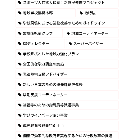
スポーツ人口拡大に向けた官民連携プロジェクト
地域学校協働本部
給特法
学校現場における業務改善のためのガイドライン
放課後児童クラブ
地域コーディネーター
CSディレクター
スーパーバイザー
学校を核とした地域力強化プラン
全国的な学力調査の実施
発達障害支援アドバイザー
新しい日本のための優先課題推進枠
早期支援コーディネーター
補習等のための指導員等派遣事業
学びのイノベーション事業
義務教育等教員特別手当
簡素で効率的な政府を実現するための行政改革の推進