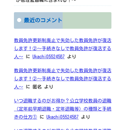
最近のコメント
教員免許更新制廃止で失効した教員免許が復活
します！②～手続きなしで教員免許が復活する
人～
に
Ukachi05524587
より
教員免許更新制廃止で失効した教員免許が復活
します！②～手続きなしで教員免許が復活する
人～
に
匿名
より
いつ退職するのがお得か？公立学校教員の退職
（定年前早期退職・定年退職等）の種類と手続
きの仕方①
に
Ukachi05524587
より