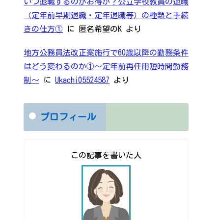
いつ退職するのがお得か？公立学校教員の退職
（定年前早期退職・定年退職等）の種類と手続
きの仕方①
に
匿名希望のK
より
地方公務員法改正案施行で60歳以降の勤務条件
はどう変わるのか①～定年前再任用短時間勤務
制～
に
Ukachi05524587
より
プロフィール
この記事を書いた人