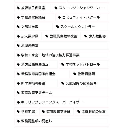
放課後子供教室
スクールソーシャルワーカー
学校運営協議会
コミュニティ・スクール
文部科学省
スクールカウンセラー
少人数学級
教職員定数の改善
少人数指導
地域未来塾
学校・家庭・地域の連携協力推進事業
地方公務員法改正
学校ネットパトロール
義務教育費国庫負担金
教職調整額
新学習指導要領
60歳以降の勤務条件
家庭教育支援チーム
キャリアプランニングスーパーバイザー
学校司書
家庭教育支援員
主幹教諭の配置
教職調整額の見直し