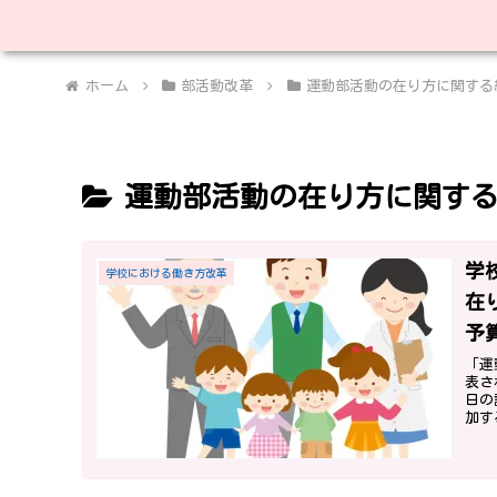
ホーム
部活動改革
運動部活動の在り方に関する
運動部活動の在り方に関す
学
学校における働き方改革
在
予
「運
表さ
日の
加す
パラ